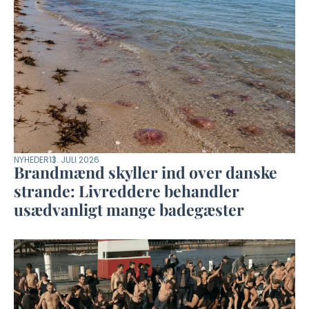
NYHEDER
13. JULI 2026
Brandmænd skyller ind over danske
strande: Livreddere behandler
usædvanligt mange badegæster