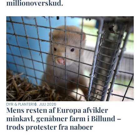
millionoverskud.
DYR & PLANTER
16. JULI 2026
Mens resten af Europa afvikler
minkavl, genåbner farm i Billund –
trods protester fra naboer