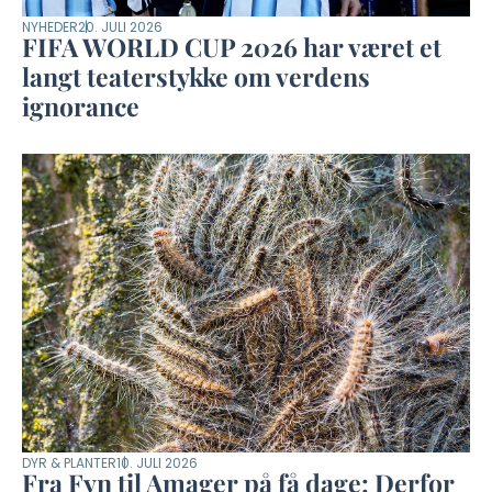
NYHEDER
20. JULI 2026
FIFA WORLD CUP 2026 har været et
langt teaterstykke om verdens
ignorance
DYR & PLANTER
10. JULI 2026
Fra Fyn til Amager på få dage: Derfor