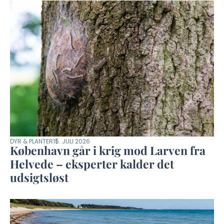
DYR & PLANTER
15. JULI 2026
København går i krig mod Larven fra
Helvede – eksperter kalder det
udsigtsløst