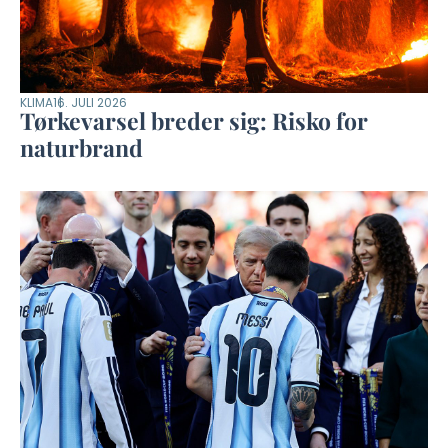
KLIMA
16. JULI 2026
Tørkevarsel breder sig: Risko for
naturbrand