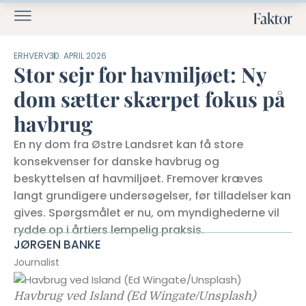
ERHVERV
30. APRIL 2026
Stor sejr for havmiljøet: Ny
dom sætter skærpet fokus på
havbrug
En ny dom fra Østre Landsret kan få store
konsekvenser for danske havbrug og
beskyttelsen af havmiljøet. Fremover kræves
langt grundigere undersøgelser, før tilladelser kan
gives. Spørgsmålet er nu, om myndighederne vil
rydde op i årtiers lempelig praksis.
JØRGEN BANKE
Journalist
Havbrug ved Island (Ed Wingate/Unsplash)