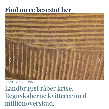
Find mere læsestof her
ERHVERV
14. JULI 2026
DYR
Landbruget råber krise.
M
Regnskaberne kvitterer med
m
millionoverskud.
–