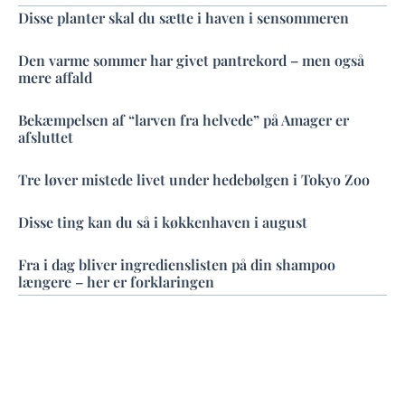
Disse planter skal du sætte i haven i sensommeren
Den varme sommer har givet pantrekord – men også
mere affald
Bekæmpelsen af “larven fra helvede” på Amager er
afsluttet
Tre løver mistede livet under hedebølgen i Tokyo Zoo
Disse ting kan du så i køkkenhaven i august
Fra i dag bliver ingredienslisten på din shampoo
længere – her er forklaringen