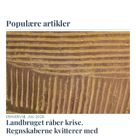
Populære artikler
ERHVERV
14. JULI 2026
Landbruget råber krise.
Regnskaberne kvitterer med