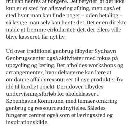
frit kan hentes af borgere. Det betyder, at det ikke
kun er et sted for aflever­ing af ting, men også et
sted hvor man kan finde noget – uden betaling –
så længe man selv kan hente det. Det er en direkte
måde at fremme cirkula­ritet: det, der ellers ville
blive kasseret, får nyt liv.
Ud over traditionel genbrug tilbyder Sydhavn
Genbrugscenter også aktiviteter med fokus på
upcycling og læring. Der afholdes workshops og
arrangementer, hvor deltagerne kan lære at
omdanne affalds­ressourcer til nye produkter fra
idé til færdigt objekt. Derudover tilbydes
undervisnings­forløb for skoleklasser i
Københavns Kommune, med temaer omkring
genbrug og ressource­udnyttelse. Således
fungerer centret også som et lærings­sted og
inspirations­kilde.