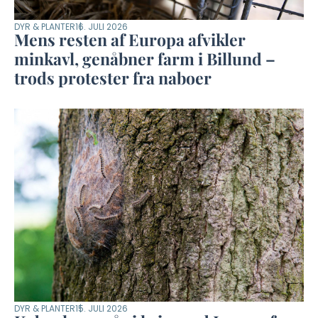
DYR & PLANTER
16. JULI 2026
Mens resten af Europa afvikler
minkavl, genåbner farm i Billund –
trods protester fra naboer
DYR & PLANTER
15. JULI 2026