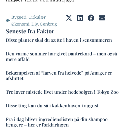
Byggeri
,
Cirkulær
Økonomi
,
Diy
,
Genbrug
Seneste fra Faktor
Disse planter skal du sætte i haven i sensommeren
Den varme sommer har givet pantrekord – men også
mere affald
Bekæmpelsen af “larven fra helvede” på Amager er
afsluttet
Tre løver mistede livet under hedebølgen i Tokyo Zoo
Disse ting kan du så i køkkenhaven i august
Fra i dag bliver ingredienslisten på din shampoo
længere – her er forklaringen