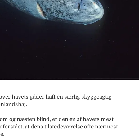
 over havets gåder haft én særlig skyggeagtig
ønlandshaj.
m og næsten blind, er den en af havets mest
uforstået, at dens tilstedeværelse ofte nærmest
e.