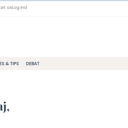
tøt os
Log ind
ES & TIPS
DEBAT
j,