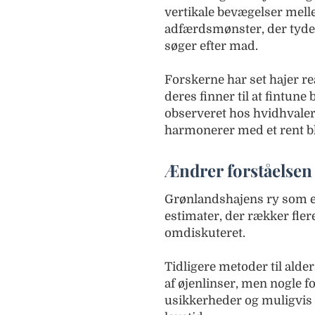
vertikale bevægelser mell
adfærdsmønster, der tyder 
søger efter mad.
Forskerne har set hajer r
deres finner til at fintu
observeret hos hvidhvaler
harmonerer med et rent bl
Ændrer forståelsen
Grønlandshajens ry som e
estimater, der rækker fler
omdiskuteret.
Tidligere metoder til ald
af øjenlinser, men nogle 
usikkerheder og muligvis gi