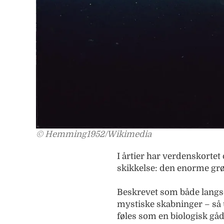
© Hemming1952/Wikimedia
I årtier har verdenskortet
skikkelse: den enorme gr
Beskrevet som både langso
mystiske skabninger – så 
føles som en biologisk gåd