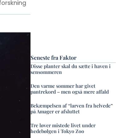
forskning
Seneste fra Faktor
Disse planter skal du sætte i haven i
sensommeren
Den varme sommer har givet
pantrekord – men også mere affald
Bekæmpelsen af “larven fra helvede”
på Amager er afsluttet
Tre løver mistede livet under
hedebølgen i Tokyo Zoo