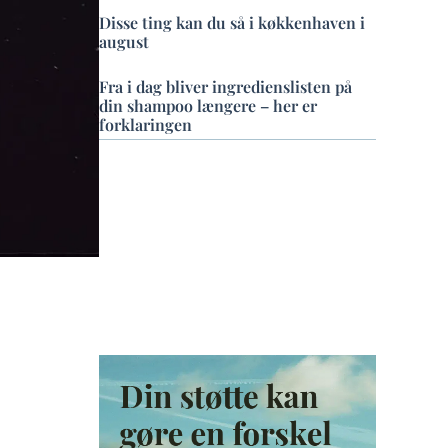
Disse ting kan du så i køkkenhaven i
august
Fra i dag bliver ingredienslisten på
din shampoo længere – her er
forklaringen