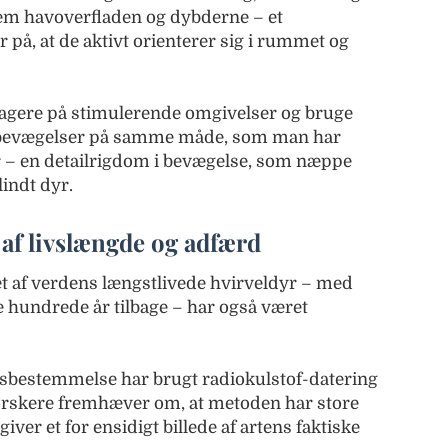
em havoverfladen og dybderne – et
på, at de aktivt orienterer sig i rummet og
eagere på stimulerende omgivelser og bruge
ne bevægelser på samme måde, som man har
 – en detailrigdom i bevægelse, som næppe
indt dyr.
 af livslængde og adfærd
t af verdens længstlivede hvirveldyr – med
e hundrede år tilbage – har også været
ersbestemmelse har brugt radiokulstof-datering
forskere fremhæver om, at metoden har store
ver et for ensidigt billede af artens faktiske