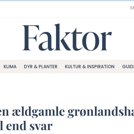
S
KLIMA
DYR & PLANTER
KULTUR & INSPIRATION
GUID
en ældgamle grønlandsha
l end svar