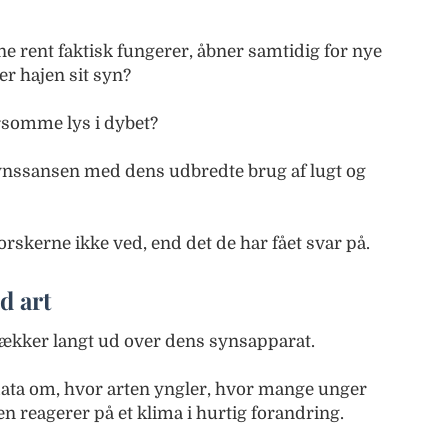
e rent faktisk fungerer, åbner samtidig for nye
r hajen sit syn?
arsomme lys i dybet?
ynssansen med dens udbredte brug af lugt og
orskerne ikke ved, end det de har fået svar på.
d art
ækker langt ud over dens synsapparat.
 data om, hvor arten yngler, hvor mange unger
en reagerer på et klima i hurtig forandring.