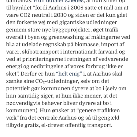
uambitiøs.
Hun udtaler således
, at hun stiller op
til byrådet “fordi Aarhus i 2008 satte et mål om at
være CO2 neutral i 2030 og siden er det kun gået
den forkerte vej med gigantiske udledninger
gennem store nye byggeprojekter, øget trafik
overalt i byen og greenwashing af målingerne ved
bl.a at udelade regnskab på biomasse, import af
varer, skibstransport i internationalt farvand og
ved at prioriteringerne i retningen af vedvarende
energi og nedbringelse af vores forbrug ikke er
sket”. Derfor er hun
“helt enig”
i, at Aarhus skal
sænke sine CO₂-udledninger, selv om det
potentielt gør kommunen dyrere at bo i (selv om
hun samtidig siger, at hun ikke mener, at det
nødvendigvis behøver bliver dyrere at bo i
kommunen). Hun ønsker at “genere trafikken
væk” fra det centrale Aarhus og så til gengæld
tilbyde gratis, el-drevet offentlig transport.