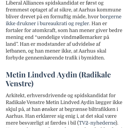
Liberal Alliances spidskandidat er først og
fremmest optaget af at sikre, at Aarhus kommune
bliver drevet på en fornuftig måde, hvor
borgerne
ikke drukner i bureaukrati og regler
. Han er
fortaler for atomkraft, som han mener giver bedre
mening end “uendelige vindmøllemarker på
land”. Han er modstander af udvidelse af
letbanen, og han mener ikke, at Aarhus skal
forbyde gennemkørende trafik i bymidten.
Metin Lindved Aydin (Radikale
Venstre)
Arkitekt, erhversdrivende og spidskandidat for
Radikale Venstre Metin Lindved Aydin lægger ikke
skjul på, at han ønsker at begrænse biltrafikken i
Aarhus. Han erklærer sig enig i, at det skal være
mere besværligt at færdes i bil (
TV2-nyhederne
).