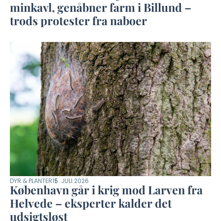
minkavl, genåbner farm i Billund –
trods protester fra naboer
DYR & PLANTER
15. JULI 2026
København går i krig mod Larven fra
Helvede – eksperter kalder det
udsigtsløst