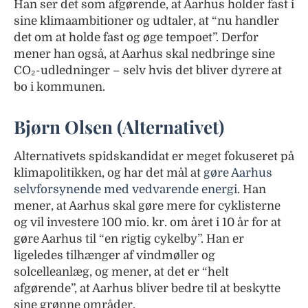
Han ser det som afgørende, at Aarhus holder fast i
sine klimaambitioner og udtaler, at “nu handler
det om at holde fast og øge tempoet”. Derfor
mener han også, at Aarhus skal nedbringe sine
CO₂-udledninger – selv hvis det bliver dyrere at
bo i kommunen.
Bjørn Olsen (Alternativet)
Alternativets spidskandidat er meget fokuseret på
klimapolitikken, og har det mål at
gøre Aarhus
selvforsynende med vedvarende energi
. Han
mener, at Aarhus skal gøre mere for cyklisterne
og vil investere 100 mio. kr. om året i 10 år for at
gøre Aarhus til “en rigtig cykelby”. Han er
ligeledes tilhænger af vindmøller og
solcelleanlæg, og mener, at det er “helt
afgørende”, at Aarhus bliver bedre til at beskytte
sine grønne områder.