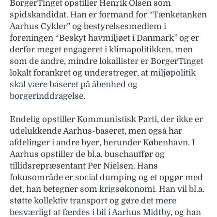
BorgerTinget opstiller Henrik Olsen som
spidskandidat. Han er formand for “Tænketanken
Aarhus Cykler” og bestyrelsesmedlem i
foreningen “Beskyt havmiljøet i Danmark” og er
derfor meget engageret i klimapolitikken, men
som de andre, mindre lokallister er BorgerTinget
lokalt forankret og understreger, at
miljøpolitik
skal være baseret på åbenhed og
borgerinddragelse
.
Endelig opstiller Kommunistisk Parti, der ikke er
udelukkende Aarhus-baseret, men også har
afdelinger i andre byer, herunder København. I
Aarhus opstiller de bl.a. buschauffør og
tillidsrepræsentant Per Nielsen. Hans
fokusområde er social dumping og et opgør med
det, han betegner som
krigsøkonomi
. Han vil bl.a.
støtte kollektiv transport og gøre det
mere
besværligt at færdes i bil i Aarhus Midtby
, og han