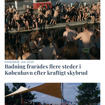
NYHEDER
12. JULI 2026
Badning frarådes flere steder i
København efter kraftigt skybrud