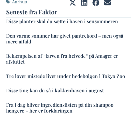
Aarhus
Seneste fra Faktor
Disse planter skal du sætte i haven i sensommeren
Den varme sommer har givet pantrekord – men også
mere affald
Bekæmpelsen af “larven fra helvede” på Amager er
afsluttet
Tre løver mistede livet under hedebølgen i Tokyo Zoo
Disse ting kan du så i køkkenhaven i august
Fra i dag bliver ingredienslisten på din shampoo
længere – her er forklaringen