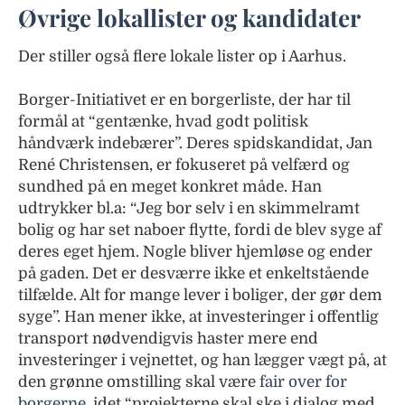
Øvrige lokallister og kandidater
Der stiller også flere lokale lister op i Aarhus.
Borger-Initiativet er en borgerliste, der har til
formål at “gentænke, hvad godt politisk
håndværk indebærer”. Deres spidskandidat, Jan
René Christensen, er fokuseret på velfærd og
sundhed på en meget konkret måde. Han
udtrykker bl.a: “Jeg bor selv i en skimmelramt
bolig og har set naboer flytte, fordi de blev syge af
deres eget hjem. Nogle bliver hjemløse og ender
på gaden. Det er desværre ikke et enkeltstående
tilfælde. Alt for mange lever i boliger, der gør dem
syge”. Han mener ikke, at investeringer i offentlig
transport nødvendigvis haster mere end
investeringer i vejnettet, og han lægger vægt på, at
den grønne omstilling skal være
fair over for
borgerne
, idet “projekterne skal ske i dialog med