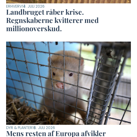
ERHVERV
14. JULI 2026
Landbruget råber krise.
Regnskaberne kvitterer med
millionoverskud.
DYR & PLANTER
16. JULI 2026
Mens resten af Europa afvikler