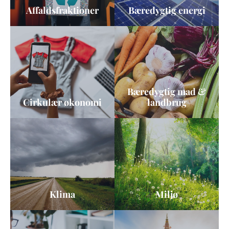
Affaldsfraktioner
Bæredygtig energi
Bæredygtig mad &
Cirkulær økonomi
landbrug
Klima
Miljø