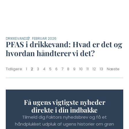
DRIKKEVAND
27. FEBRUAR 2026
PFAS i drikkevand: Hvad er det og
hvordan håndterer vi det?
Tidligere
1
2
3
4
5
6
7
8
9
10
11
12
13
Næste
Få ugens vigtigste nyheder
direkte i din indbakke
Tilmeld dig Faktors nyhedsbrev og få et
håndplukket udpluk af ugens historier om grøn