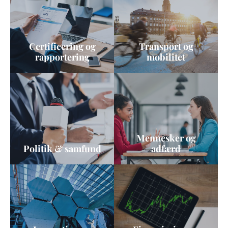
Certificering og
Transport og
rapportering
mobilitet
Mennesker og
Politik & samfund
adfærd