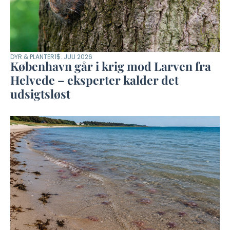
DYR & PLANTER
15. JULI 2026
København går i krig mod Larven fra
Helvede – eksperter kalder det
udsigtsløst