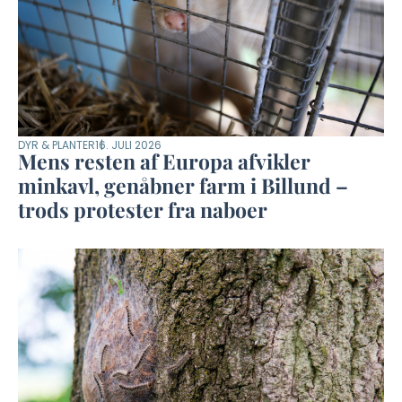
DYR & PLANTER
16. JULI 2026
Mens resten af Europa afvikler
minkavl, genåbner farm i Billund –
trods protester fra naboer