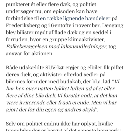
punkteret ét eller flere dæk, og politiet
undersøger nu, om episoden kan have
forbindelse til
en række lignende hændelser
på
Frederiksberg og i Gentofte i november. Dengang
blev bilister mødt af flade dæk og en seddel i
forruden, hvor en gruppe klimaaktivister,
Folkebevægelsen mod luksusudledninger
, tog
ansvar for aktionen.
Både udskældte SUV-køretøjer og elbiler fik piftet
deres dæk, og aktivister efterlod sedler på
bilernes forruder med budskab, der bl.a. lød “
Vi
har hen over natten lukket luften ud af et eller
flere af dine bils dæk. Vi forstår godt, at det kan
være irriterende eller frustrerende. Men vi har
gjort det for din egen og andres skyld
“.
Selv om politiet endnu ikke har oplyst, hvilke
typer biler der er berørt af det seneste hærværk i