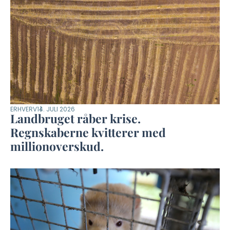
ERHVERV
14. JULI 2026
Landbruget råber krise.
Regnskaberne kvitterer med
millionoverskud.