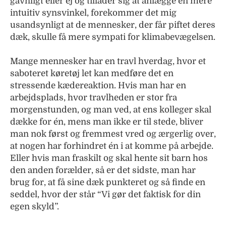
gavnligt eller ej og tillader sig at anlægge en mere
intuitiv synsvinkel, forekommer det mig
usandsynligt at de mennesker, der får piftet deres
dæk, skulle få mere sympati for klimabevægelsen.
Mange mennesker har en travl hverdag, hvor et
saboteret køretøj let kan medføre det en
stressende kædereaktion. Hvis man har en
arbejdsplads, hvor travlheden er stor fra
morgenstunden, og man ved, at ens kolleger skal
dække for én, mens man ikke er til stede, bliver
man nok først og fremmest vred og ærgerlig over,
at nogen har forhindret én i at komme på arbejde.
Eller hvis man fraskilt og skal hente sit barn hos
den anden forælder, så er det sidste, man har
brug for, at få sine dæk punkteret og så finde en
seddel, hvor der står “Vi gør det faktisk for din
egen skyld”.