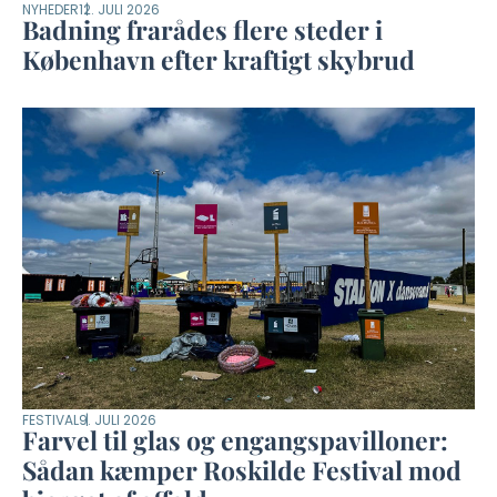
NYHEDER
12. JULI 2026
Badning frarådes flere steder i
København efter kraftigt skybrud
FESTIVAL
9. JULI 2026
Farvel til glas og engangspavilloner:
Sådan kæmper Roskilde Festival mod