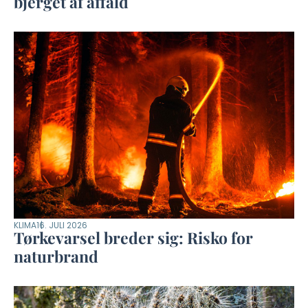
bjerget af affald
KLIMA
16. JULI 2026
Tørkevarsel breder sig: Risko for
naturbrand