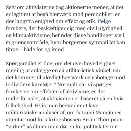
Selv om aktivisterne bag aktionerne mener, at det
er legitimt at begå hærværk mod personbiler, er
der langtfra enighed om effekt og etik.
Ifølge
forskere
, der beskæftiger sig med civil ulydighed
og klimaaktivisme, befinder disse handlinger sig i
et grænseområde, hvor borgernes sympati let kan
tippe – både for og imod.
Spørgsmålet er dog, om det overhovedet giver
mening at anlægge en så utilitaristisk vinkel, når
det kommer til ulovligt hærværk og sabotage mod
individers køretøjer? Normalt når vi spørger
forskerne om effekten af aktivisme, er det
underforstået, at aktivismen er baseret på en hvis
folkelighed. Hvis man begynder at lave
utilitaristiske analyser af, om fx Luigi Mangiones
attentat mod forsikringsbossen Brian Thompson
“virker”, så åbner man døren for politisk terror