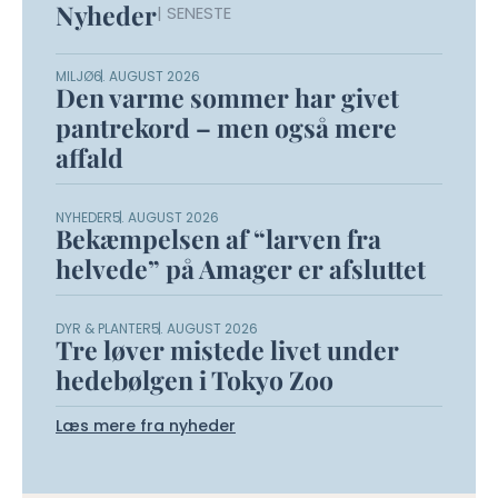
Nyheder
| SENESTE
MILJØ
6. AUGUST 2026
Den varme sommer har givet
pantrekord – men også mere
affald
NYHEDER
5. AUGUST 2026
Bekæmpelsen af “larven fra
helvede” på Amager er afsluttet
DYR & PLANTER
5. AUGUST 2026
Tre løver mistede livet under
hedebølgen i Tokyo Zoo
Læs mere fra nyheder