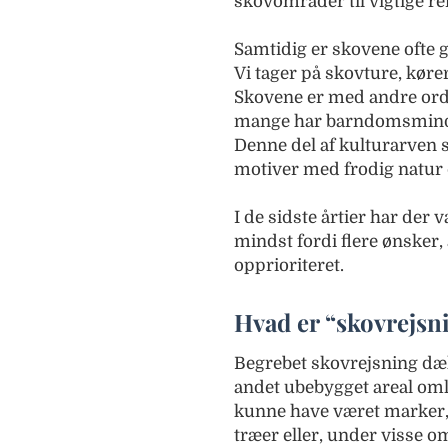
skovområder til vigtige ref
Samtidig er skovene ofte 
Vi tager på skovture, kør
Skovene er med andre ord e
mange har barndomsminder,
Denne del af kulturarven s
motiver med frodig natur 
I de sidste årtier har der
mindst fordi flere ønsker, 
opprioriteret.
Hvad er “skovrejsn
Begrebet skovrejsning dæ
andet ubebygget areal omlæg
kunne have været marker, 
træer eller, under visse om