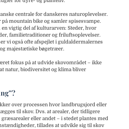
ugier for dyre- og planteliv.
ganske centrale for danskeres naturoplevelser.
er på mountain bike og samler spisesvampe.
n vigtig del af kulturarven: Steder, hvor
 familietraditioner og friluftsoplevelser.
er vi også ofte afspejlet i guldaldermalernes
og majestætiske bøgetræer.
 været fokus på at udvide skovområdet – ikke
at natur, biodiversitet og klima bliver
ing”?
kker over processen hvor landbrugsjord eller
ges til skov. Dvs. at arealer, der tidligere
græsarealer eller andet – i stedet plantes med
stændigheder, tillades at udvikle sig til skov