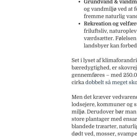
Grundvand & vandmi
og vandmiljø ved at f
fremme naturlig van
Rekreation og velfær
friluftsliv, naturopl
værdsætter. Følelsen 
landsbyer kan forbedr
Set i lyset af klimaforandr
bæredygtighed, er skovrej
gennemføres – med 250.00
cirka
dobbelt så meget sk
Men det kræver vedvarende
lodsejere, kommuner og stat
miljø. Derudover bør man 
store plantager med ensa
blandede træarter, naturli
dødt ved, mosser, svampe, 