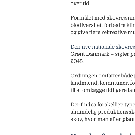
over tid.
Formålet med skovrejsning
biodiversitet, forbedre kl
og give flere rekreative m
Den nye nationale skovre
Grønt Danmark – sigter på
2045.
Ordningen omfatter både pr
landmænd, kommuner, fore
til at omlægge tidligere la
Der findes forskellige type
almindelig produktionsskov
skov, hvor man efter plant