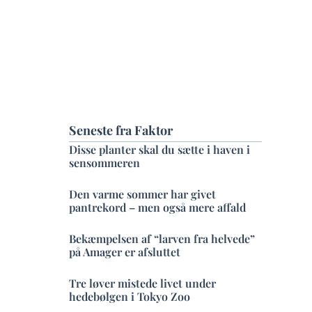
Seneste fra Faktor
Disse planter skal du sætte i haven i
sensommeren
Den varme sommer har givet
pantrekord – men også mere affald
Bekæmpelsen af “larven fra helvede”
på Amager er afsluttet
Tre løver mistede livet under
hedebølgen i Tokyo Zoo