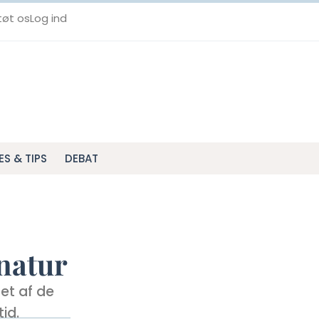
tøt os
Log ind
ES & TIPS
DEBAT
 natur
 et af de
id.