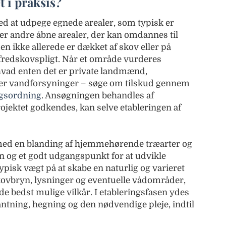
 i praksis?
d at udpege egnede arealer, som typisk er
ler andre åbne arealer, der kan omdannes til
rden ikke allerede er dækket af skov eller på
fredskovspligt. Når et område vurderes
 hvad enten det er private landmænd,
er vandforsyninger – søge om tilskud gennem
ngsordning
. Ansøgningen behandles af
jektet godkendes, kan selve etableringen af
 med en blanding af hjemmehørende træarter og
n og et godt udgangspunkt for at udvikle
typisk vægt på at skabe en naturlig og varieret
ovbryn, lysninger og eventuelle vådområder,
 de bedst mulige vilkår. I etableringsfasen ydes
lantning, hegning og den nødvendige pleje, indtil