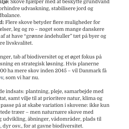
ljø:
Skove hjælper med at beskytte grundvand
orhindre udvaskning, stabilisere jord og
dbalance.
d:
Flere skove betyder flere muligheder for
evelser, leg og ro – noget som mange danskere
af at have “grønne åndehuller” tæt på byer og
e livskvalitet.
inger, tab af biodiversitet og et øget fokus på
sning en strategisk løsning. Hvis planerne
0 ha mere skov inden 2045 – vil Danmark få
ov
, som vi har nu.
 indsats: plantning, pleje, samarbejde med
, samt vilje til at prioritere natur, klima og
passe på at skabe variation i skovene: ikke kun
rtede træer – men naturnære skove med
g udvikling, åbninger, vådområder, plads til
dyr osv., for at gavne biodiversitet.