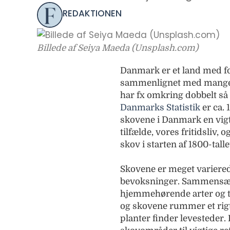
REDAKTIONEN
Billede af Seiya Maeda (Unsplash.com)
Danmark er et land med 
sammenlignet med mange 
har fx omkring dobbelt så 
Danmarks Statistik
er ca. 
skovene i Danmark en vigti
tilfælde, vores fritidsliv, 
skov i starten af 1800-talle
Skovene er meget variere
bevoksninger. Sammensætn
hjemmehørende arter og t
og skovene rummer et rigt 
planter finder levesteder.