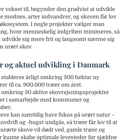
er vokset til, begynder den gradvist at udvikle
ne modnes, arter indvandrer, og skoven får lov
 økosystem. I nogle projekter vælger man
ang, hvor menneskelig indgriben minimeres, så
t udvikle sig mere frit og langsomt nærme sig
m urørt skov.
 og aktuel udvikling i Danmark
etableres årligt omkring 300 hektar ny
rer til ca. 900.000 træer om året.
t omkring 30 aktive skovrejsningsprojekter
ndet i samarbejde med kommuner og
aber.
kove kan samtidig have fokus på urørt natur –
vdrift og -hugst undgås, så træer får lov til at
I urørte skove vil dødt ved, gamle træer og
 kunne skabe optimale levesteder for sjældne