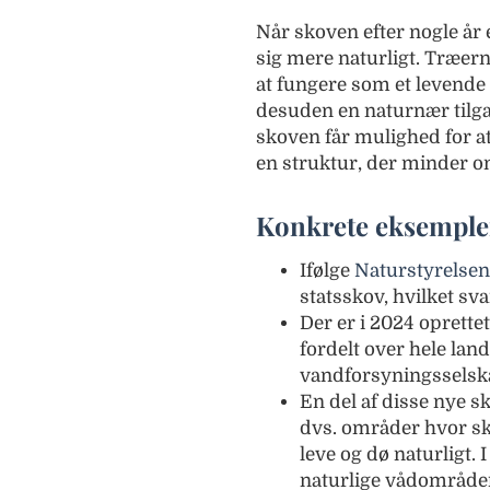
Når skoven efter nogle år 
sig mere naturligt. Træer
at fungere som et levende
desuden en naturnær tilg
skoven får mulighed for a
en struktur, der minder o
Konkrete eksempler
Ifølge
Naturstyrelsen
statsskov, hvilket sva
Der er i 2024 oprette
fordelt over hele la
vandforsyningsselsk
En del af disse nye s
dvs. områder hvor sko
leve og dø naturligt. 
naturlige vådområder