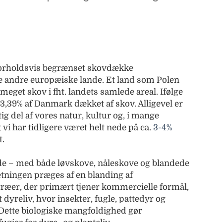
forholdsvis begrænset skovdække
andre europæiske lande. Et land som Polen
meget skov i fht. landets samlede areal. Ifølge
13,39% af Danmark dækket af skov. Alligevel er
g del af vores natur, kultur og, i mange
og vi har tidligere været helt nede på ca.
3-4%
t.
de – med både løvskove, nåleskove og blandede
ingen præges af en blanding af
ræer, der primært tjener kommercielle formål,
dyreliv, hvor insekter, fugle, pattedyr og
 Dette biologiske mangfoldighed gør