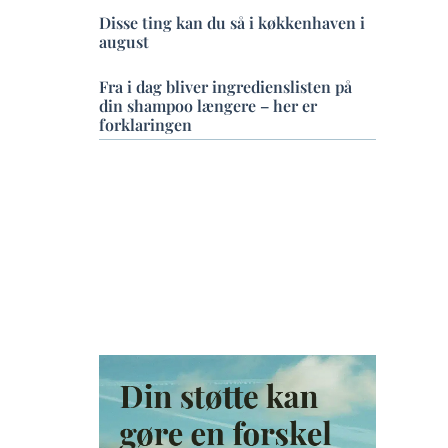
Disse ting kan du så i køkkenhaven i
august
Fra i dag bliver ingredienslisten på
din shampoo længere – her er
forklaringen