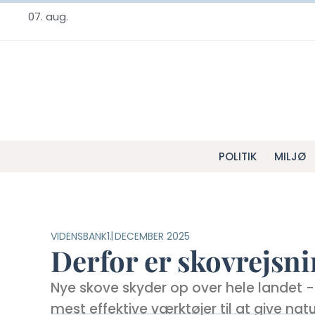
07. aug.
POLITIK
MILJØ
VIDENSBANK
1. DECEMBER 2025
Derfor er skovrejsni
Nye skove skyder op over hele landet - o
mest effektive værktøjer til at give n