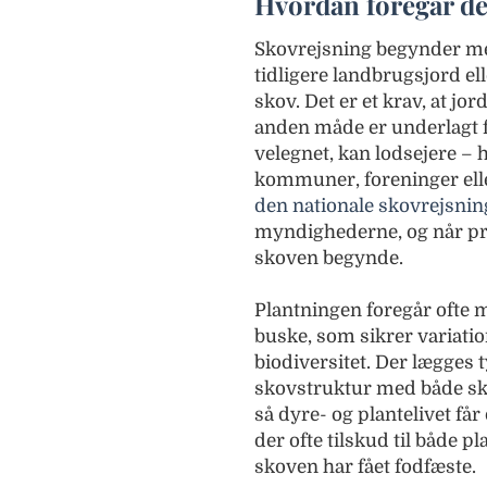
Hvordan foregår det
Skovrejsning begynder me
tidligere landbrugsjord el
skov. Det er et krav, at jo
anden måde er underlagt 
velegnet, kan lodsejere –
kommuner, foreninger ell
den nationale skovrejsni
myndighederne, og når pro
skoven begynde.
Plantningen foregår ofte
buske, som sikrer variatio
biodiversitet. Der lægges 
skovstruktur med både sk
så dyre- og plantelivet får
der ofte tilskud til både p
skoven har fået fodfæste.