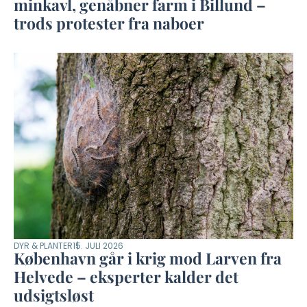
minkavl, genåbner farm i Billund –
trods protester fra naboer
DYR & PLANTER
15. JULI 2026
København går i krig mod Larven fra
Helvede – eksperter kalder det
udsigtsløst