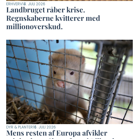
ERHVERV
14. JULI 2026
Landbruget råber krise.
Regnskaberne kvitterer med
millionoverskud.
DYR & PLANTER
16. JULI 2026
Mens resten af Europa afvikler