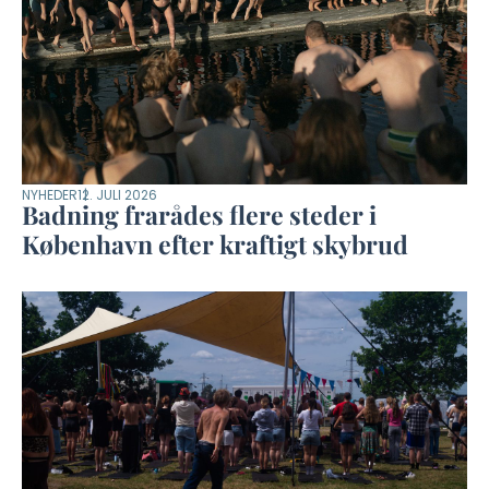
NYHEDER
12. JULI 2026
Badning frarådes flere steder i
København efter kraftigt skybrud