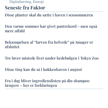
Digitalisering
,
Energi
Seneste fra Faktor
Disse planter skal du sætte i haven i sensommeren
Den varme sommer har givet pantrekord – men også
mere affald
Bekæmpelsen af “larven fra helvede” på Amager er
afsluttet
Tre løver mistede livet under hedebølgen i Tokyo Zoo
Disse ting kan du så i køkkenhaven i august
Fra i dag bliver ingredienslisten på din shampoo
længere – her er forklaringen