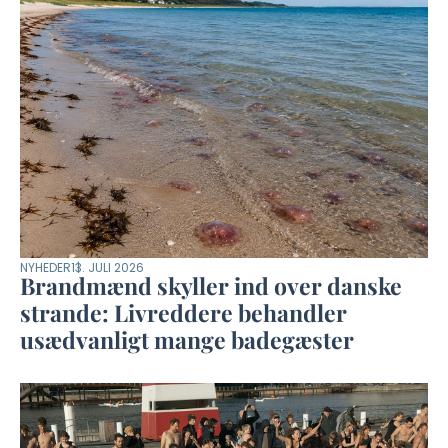
NYHEDER
13. JULI 2026
Brandmænd skyller ind over danske
strande: Livreddere behandler
usædvanligt mange badegæster