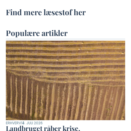
Find mere læsestof her
Populære artikler
ERHVERV
14. JULI 2026
Landbruget råber krise.