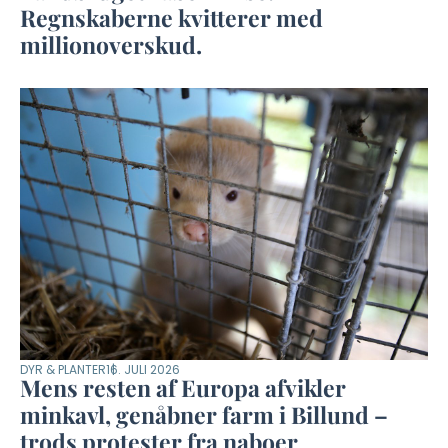
Regnskaberne kvitterer med
millionoverskud.
DYR & PLANTER
16. JULI 2026
Mens resten af Europa afvikler
minkavl, genåbner farm i Billund –
trods protester fra naboer