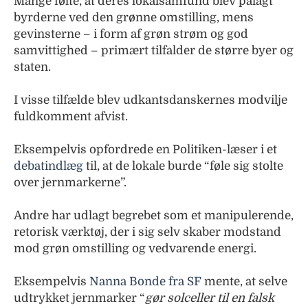
Mange følte, at deres lokalsamfund blev pålagt
byrderne ved den grønne omstilling, mens
gevinsterne – i form af grøn strøm og god
samvittighed – primært tilfalder de større byer og
staten.
I visse tilfælde blev udkantsdanskernes modvilje
fuldkomment afvist.
Eksempelvis opfordrede en Politiken-læser i et
debatindlæg
til, at de lokale burde “føle sig stolte
over jernmarkerne”.
Andre har udlagt begrebet som et manipulerende,
retorisk værktøj, der i sig selv skaber modstand
mod grøn omstilling og vedvarende energi.
Eksempelvis
Nanna Bonde fra SF
mente, at selve
udtrykket jernmarker “
gør solceller til en falsk