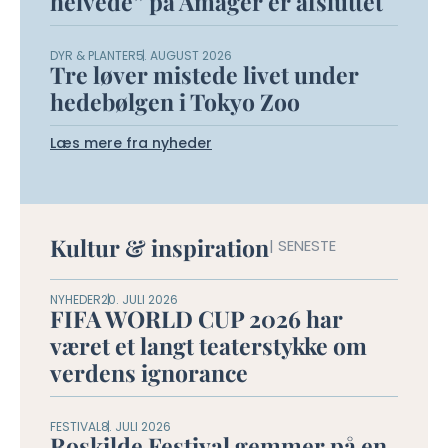
helvede” på Amager er afsluttet
DYR & PLANTER
5. AUGUST 2026
Tre løver mistede livet under
hedebølgen i Tokyo Zoo
Læs mere fra nyheder
Kultur & inspiration
| SENESTE
NYHEDER
20. JULI 2026
FIFA WORLD CUP 2026 har
været et langt teaterstykke om
verdens ignorance
FESTIVAL
8. JULI 2026
Roskilde Festival gemmer på en