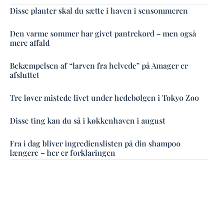
Disse planter skal du sætte i haven i sensommeren
Den varme sommer har givet pantrekord – men også
mere affald
Bekæmpelsen af “larven fra helvede” på Amager er
afsluttet
Tre løver mistede livet under hedebølgen i Tokyo Zoo
Disse ting kan du så i køkkenhaven i august
Fra i dag bliver ingredienslisten på din shampoo
længere – her er forklaringen