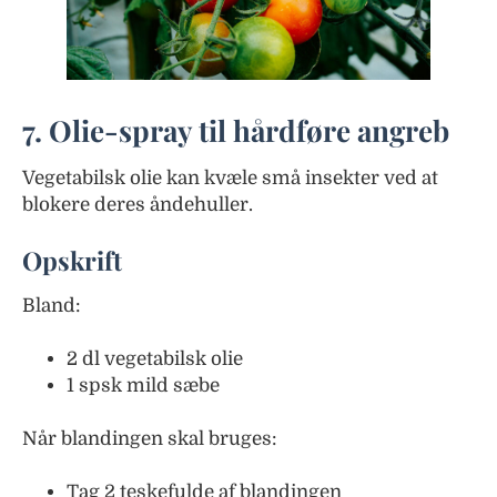
7. Olie-spray til hårdføre angreb
Vegetabilsk olie kan kvæle små insekter ved at
blokere deres åndehuller.
Opskrift
Bland:
2 dl vegetabilsk olie
1 spsk mild sæbe
Når blandingen skal bruges:
Tag 2 teskefulde af blandingen