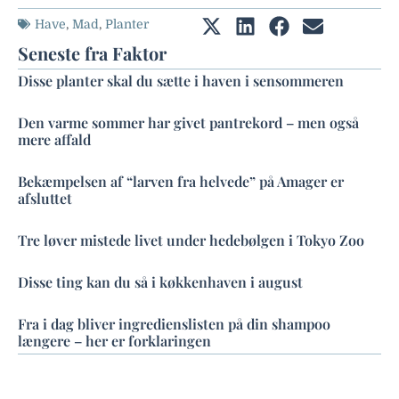
Have
,
Mad
,
Planter
Seneste fra Faktor
Disse planter skal du sætte i haven i sensommeren
Den varme sommer har givet pantrekord – men også
mere affald
Bekæmpelsen af “larven fra helvede” på Amager er
afsluttet
Tre løver mistede livet under hedebølgen i Tokyo Zoo
Disse ting kan du så i køkkenhaven i august
Fra i dag bliver ingredienslisten på din shampoo
længere – her er forklaringen