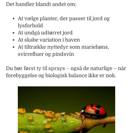
Det handler blandt andet om:
At vælge planter, der passer til jord og
lysforhold
At undgå udtørret jord
At skabe variation i haven
At tiltrække nyttedyr som mariehøns,
svirrefluer og pindsvin
Du bør
først ty til sprays
– også de naturlige – når
forebyggelse og biologisk balance ikke er nok.