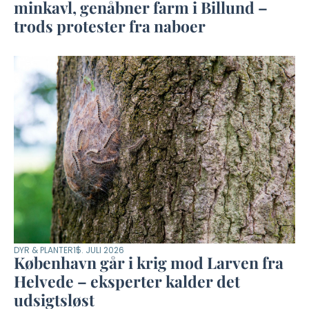
minkavl, genåbner farm i Billund –
trods protester fra naboer
DYR & PLANTER
15. JULI 2026
København går i krig mod Larven fra
Helvede – eksperter kalder det
udsigtsløst