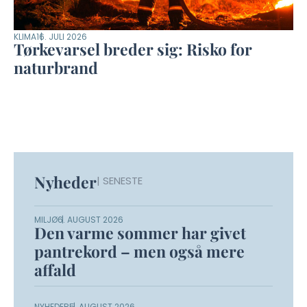
KLIMA
16. JULI 2026
Tørkevarsel breder sig: Risko for
naturbrand
Nyheder
| SENESTE
MILJØ
6. AUGUST 2026
Den varme sommer har givet
pantrekord – men også mere
affald
NYHEDER
5. AUGUST 2026