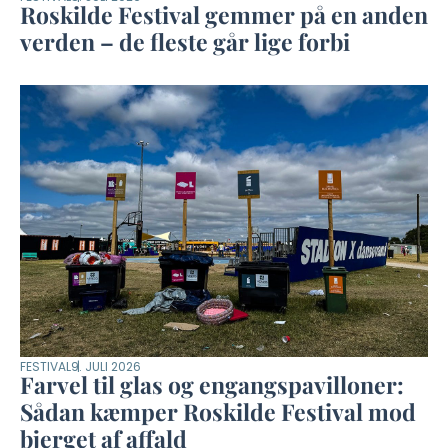
Roskilde Festival gemmer på en anden
verden – de fleste går lige forbi
FESTIVAL
9. JULI 2026
Farvel til glas og engangspavilloner:
Sådan kæmper Roskilde Festival mod
bjerget af affald