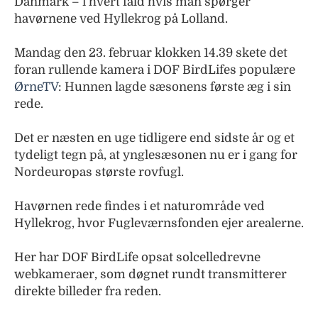
Danmark – i hvert fald hvis man spørger
havørnene ved Hyllekrog på Lolland.
Mandag den 23. februar klokken 14.39 skete det
foran rullende kamera i DOF BirdLifes populære
ØrneTV
: Hunnen lagde sæsonens første æg i sin
rede.
Det er næsten en uge tidligere end sidste år og et
tydeligt tegn på, at ynglesæsonen nu er i gang for
Nordeuropas største rovfugl.
Havørnen rede findes i et naturområde ved
Hyllekrog, hvor Fugleværnsfonden ejer arealerne.
Her har DOF BirdLife opsat solcelledrevne
webkameraer, som døgnet rundt transmitterer
direkte billeder fra reden.