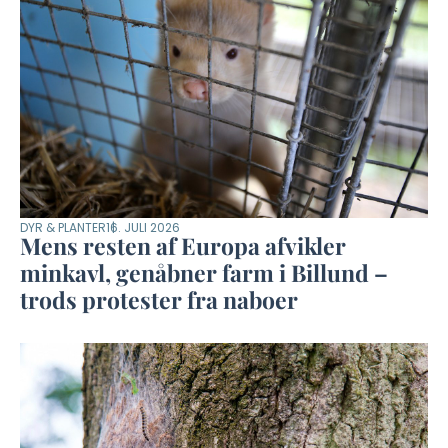
DYR & PLANTER
16. JULI 2026
Mens resten af Europa afvikler
minkavl, genåbner farm i Billund –
trods protester fra naboer