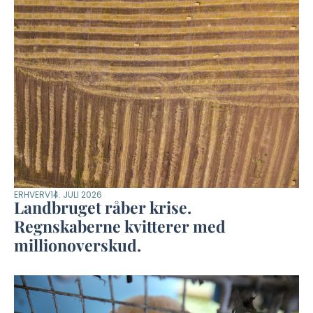
ERHVERV
14. JULI 2026
Landbruget råber krise.
Regnskaberne kvitterer med
millionoverskud.