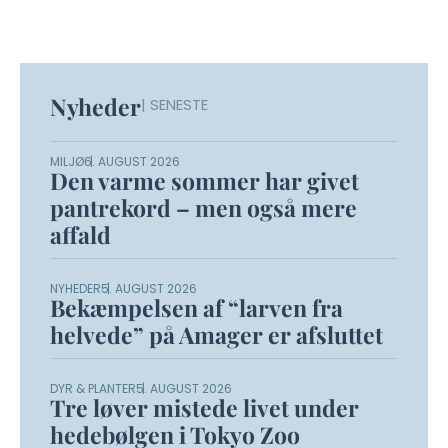
Nyheder
| SENESTE
MILJØ
6. AUGUST 2026
Den varme sommer har givet
pantrekord – men også mere
affald
NYHEDER
5. AUGUST 2026
Bekæmpelsen af “larven fra
helvede” på Amager er afsluttet
DYR & PLANTER
5. AUGUST 2026
Tre løver mistede livet under
hedebølgen i Tokyo Zoo