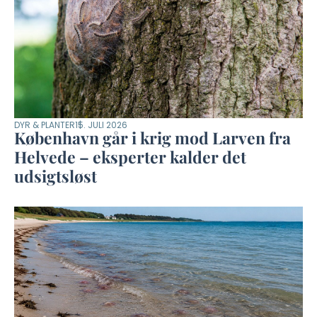
DYR & PLANTER
15. JULI 2026
København går i krig mod Larven fra
Helvede – eksperter kalder det
udsigtsløst