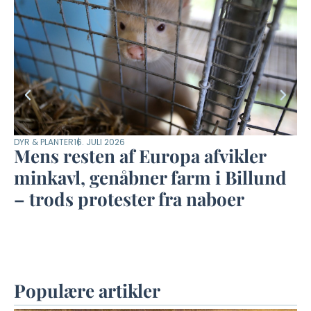
DYR & PLANTER
16. JULI 2026
DYR
Mens resten af Europa afvikler
K
minkavl, genåbner farm i Billund
f
– trods protester fra naboer
u
Populære artikler