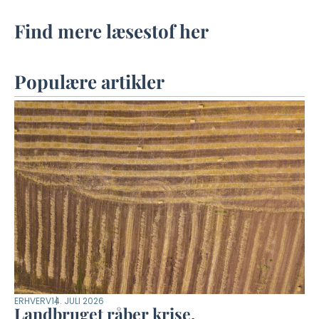
Find mere læsestof her
Populære artikler
ERHVERV
14. JULI 2026
Landbruget råber krise.