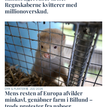
Regnskaberne kvitterer med
millionoverskud.
DYR & PLANTER
16. JULI 2026
Mens resten af Europa afvikler
minkavl, genåbner farm i Billund –
trods protester fra naboer