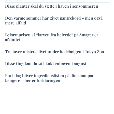
Disse planter skal du sætte i haven i sensommeren
Den varme sommer har givet pantrekord – men også
mere affald
Bekæmpelsen af “larven fra helvede” på Amager er
afsluttet
Tre løver mistede livet under hedebølgen i Tokyo Zoo
Disse ting kan du så i køkkenhaven i august
Fra i dag bliver ingredienslisten på din shampoo
længere – her er forklaringen