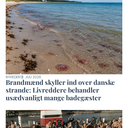
NYHEDER
13. JULI 2026
Brandmænd skyller ind over danske
strande: Livreddere behandler
usædvanligt mange badegæster