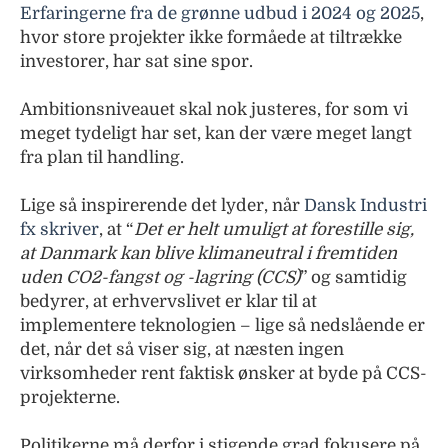
Erfaringerne fra de grønne udbud i 2024 og 2025
,
hvor store projekter ikke formåede at tiltrække
investorer, har sat sine spor.
Ambitionsniveauet skal nok justeres, for som vi
meget tydeligt har set, kan der være meget langt
fra plan til handling.
Lige så inspirerende det lyder, når
Dansk Industri
fx skriver
, at “
Det er helt umuligt at forestille sig,
at Danmark kan blive klimaneutral i fremtiden
uden CO2-fangst og -lagring (CCS)
” og samtidig
bedyrer, at erhvervslivet er klar til at
implementere teknologien – lige så nedslående er
det, når det så viser sig, at næsten ingen
virksomheder rent faktisk ønsker at byde på CCS-
projekterne.
Politikerne må derfor i stigende grad fokusere på,