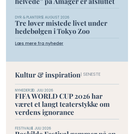
helvede” på Amager er afsluttet
DYR & PLANTER
5. AUGUST 2026
Tre løver mistede livet under
hedebølgen i Tokyo Zoo
Læs mere fra nyheder
Kultur & inspiration
| SENESTE
NYHEDER
20. JULI 2026
FIFA WORLD CUP 2026 har
været et langt teaterstykke om
verdens ignorance
FESTIVAL
8. JULI 2026
Roskilde Festival gemmer på en