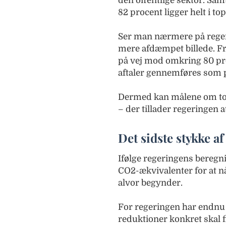
den offentlige sektor. Sa
82 procent ligger helt i to
Ser man nærmere på regeri
mere afdæmpet billede. Fr
på vej mod omkring 80 pro
aftaler gennemføres som p
Dermed kan målene om to 
– der tillader regeringen a
Det sidste stykke a
Ifølge regeringens beregn
CO2-ækvivalenter for at nå
alvor begynder.
For regeringen har endnu 
reduktioner konkret skal 