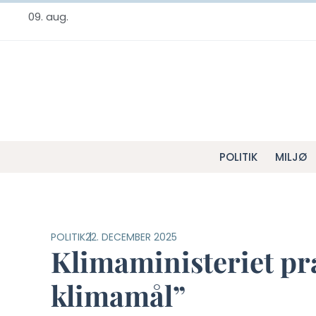
09. aug.
POLITIK
MILJØ
POLITIK
22. DECEMBER 2025
Klimaministeriet pra
klimamål”