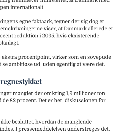
mtidig fremhæver ministeriet, at Danmark med
ppen internationalt.
ngens egne faktaark, tegner der sig dog et
emskrivningerne viser, at Danmark allerede er
cent reduktion i 2035, hvis eksisterende
lanlagt.
ekstra procentpoint, virker som en sovepude
t se ambitiøse ud, uden egentlig at være det.
f regnestykket
inger mangler der omkring 1,9 millioner ton
 de 82 procent. Det er her, diskussionen for
ikke besluttet, hvordan de manglende
findes. I pressemeddelelsen understreges det,