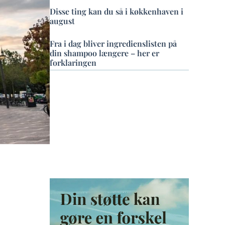
Disse ting kan du så i køkkenhaven i
august
Fra i dag bliver ingredienslisten på
din shampoo længere – her er
forklaringen