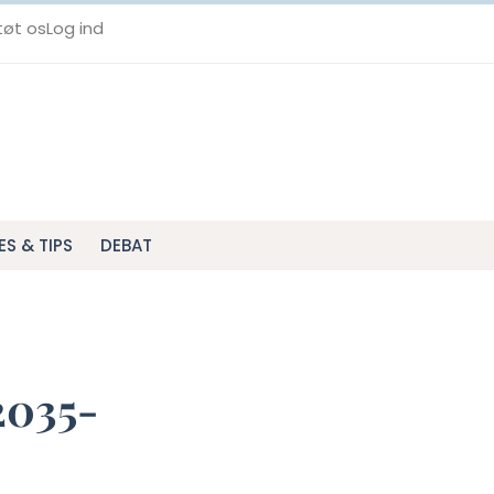
tøt os
Log ind
ES & TIPS
DEBAT
2035-