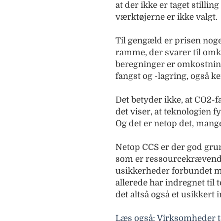
at der ikke er taget stilli
værktøjerne er ikke valgt.
Til gengæld er prisen nog
ramme, der svarer til omkr
beregninger er omkostni
fangst og -lagring, også 
Det betyder ikke, at CO2-f
det viser, at teknologien f
Og det er netop det, mange
Netop CCS er der god grund 
som er ressourcekrævende 
usikkerheder forbundet m
allerede har indregnet til
det altså også et usikkert 
Læs også: Virksomheder tak