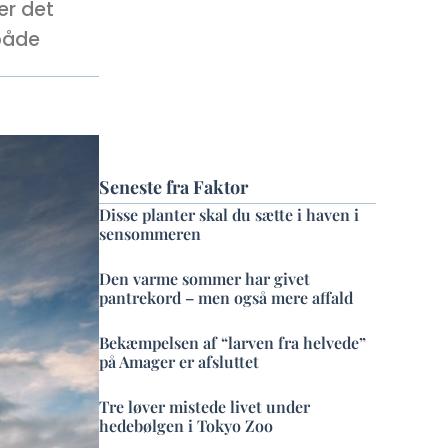
er det
både
Seneste fra Faktor
Disse planter skal du sætte i haven i
sensommeren
Den varme sommer har givet
pantrekord – men også mere affald
Bekæmpelsen af “larven fra helvede”
på Amager er afsluttet
Tre løver mistede livet under
hedebølgen i Tokyo Zoo