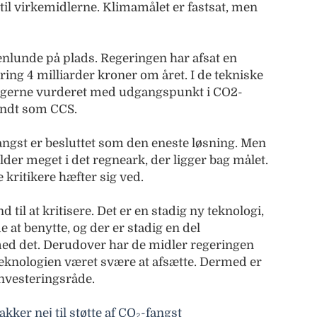
ng til virkemidlerne. Klimamålet er fastsat, men
enlunde på plads. Regeringen har afsat en
ing 4 milliarder kroner om året. I de tekniske
ngerne vurderet med udgangspunkt i CO2-
kendt som CCS.
angst er besluttet som den eneste løsning. Men
ylder meget i det regneark, der ligger bag målet.
 kritikere hæfter sig ved.
til at kritisere. Det er en stadig ny teknologi,
at benytte, og der er stadig en del
ed det. Derudover har de midler regeringen
 teknologien været svære at afsætte. Dermed er
investeringsråde.
ker nej til støtte af CO₂-fangst