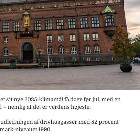
t sit nye 2035-klimamål få dage før jul, med en
 – nemlig at det er verdens højeste.
ere udledningen af drivhusgasser med 82 procent
ark-niveauet 1990.