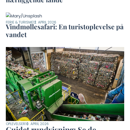
FERIE & TURISME
12. APRIL 2026
Vindmøllesafari: En turistoplevelse på
vandet
OPLEVELSER
10. APRIL 2026
Guidet rundvisning: Se de