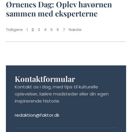
Ørnenes Dag: Oplev havørnen
sammen med eksperterne
Tidligere
1
2
3
4
5
6
7
Næste
Kontaktformular
Kontakt os i dag, med tips til kulturelle
oplevelser, lækre madsteder eller din egen
inspirerende historie.
redaktion@faktor.dk