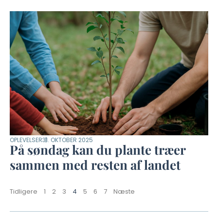
OPLEVELSER
31. OKTOBER 2025
På søndag kan du plante træer
sammen med resten af landet
Tidligere
1
2
3
4
5
6
7
Næste