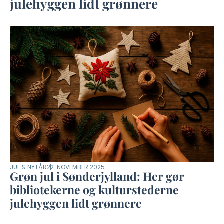
julehyggen lidt grønnere
JUL & NYTÅR
22. NOVEMBER 2025
Grøn jul i Sønderjylland: Her gør
bibliotekerne og kulturstederne
julehyggen lidt grønnere