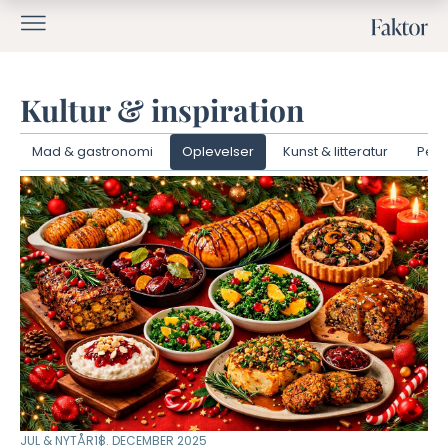
Kultur & inspiration
Mad & gastronomi
Oplevelser
Kunst & litteratur
Pers
JUL & NYTÅR
18. DECEMBER 2025