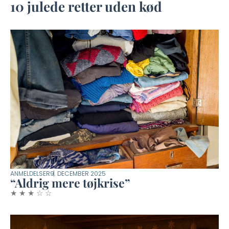
10 julede retter uden kød
ANMELDELSER
9. DECEMBER 2025
“Aldrig mere tøjkrise”
★
★
★
☆
☆