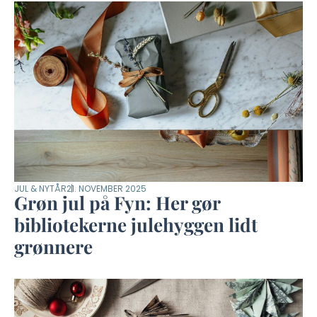
JUL & NYTÅR
21. NOVEMBER 2025
Grøn jul på Fyn: Her gør
bibliotekerne julehyggen lidt
grønnere