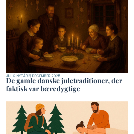
JUL & NYTÅR
2. DECEMBER 2025
De gamle danske juletraditioner, der
faktisk var bæredygtige