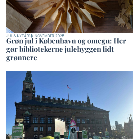
JUL & NYTÅR
18. NOVEMBER 2025
Grøn jul i København og omegn: Her
gør bibliotekerne julehyggen lidt
grønnere