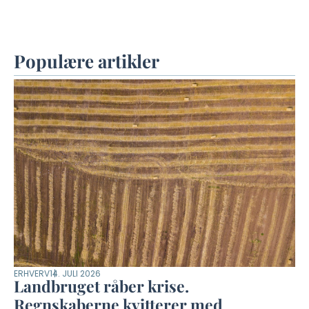
Populære artikler
ERHVERV
14. JULI 2026
Landbruget råber krise.
Regnskaberne kvitterer med