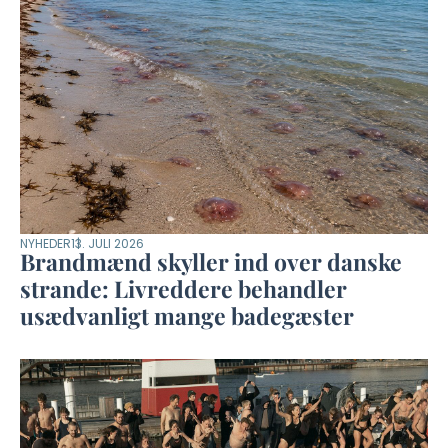
NYHEDER
13. JULI 2026
Brandmænd skyller ind over danske
strande: Livreddere behandler
usædvanligt mange badegæster