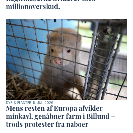
millionoverskud.
DYR & PLANTER
16. JULI 2026
Mens resten af Europa afvikler
minkavl, genåbner farm i Billund –
trods protester fra naboer