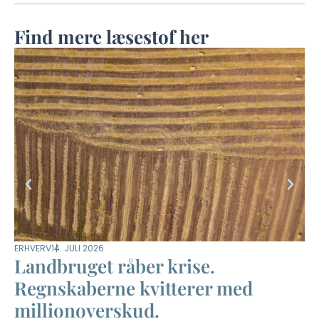
Find mere læsestof her
ERHVERV
14. JULI 2026
DYR
Landbruget råber krise.
M
Regnskaberne kvitterer med
m
millionoverskud.
–