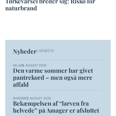
Tørkevarsel breder sig: Risko for
naturbrand
Nyheder
| SENESTE
MILJØ
6. AUGUST 2026
Den varme sommer har givet
pantrekord – men også mere
affald
NYHEDER
5. AUGUST 2026
Bekæmpelsen af “larven fra
helvede” på Amager er afsluttet