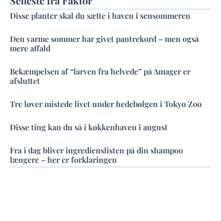
Seneste fra Faktor
Disse planter skal du sætte i haven i sensommeren
Den varme sommer har givet pantrekord – men også
mere affald
Bekæmpelsen af “larven fra helvede” på Amager er
afsluttet
Tre løver mistede livet under hedebølgen i Tokyo Zoo
Disse ting kan du så i køkkenhaven i august
Fra i dag bliver ingredienslisten på din shampoo
længere – her er forklaringen