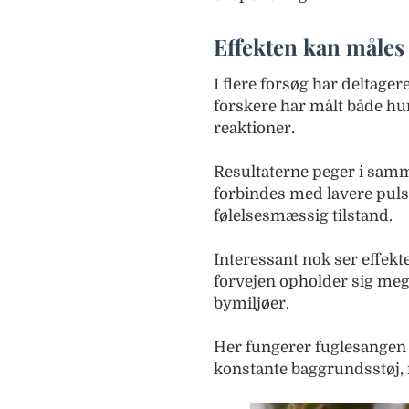
Effekten kan måles
I flere forsøg har deltager
forskere har målt både h
reaktioner.
Resultaterne peger i samme
forbindes med lavere puls
følelsesmæssig tilstand.
Interessant nok ser effekt
forvejen opholder sig mege
bymiljøer.
Her fungerer fuglesangen
konstante baggrundsstøj, m