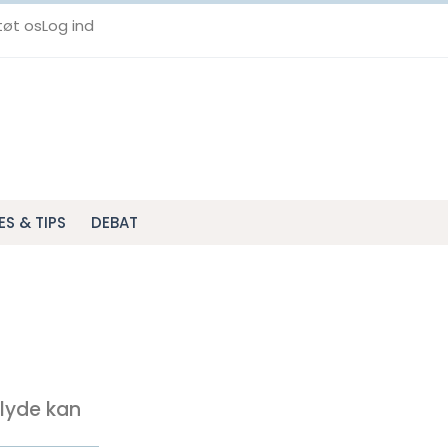
tøt os
Log ind
ES & TIPS
DEBAT
 lyde kan