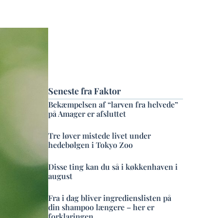
Seneste fra Faktor
Bekæmpelsen af “larven fra helvede”
på Amager er afsluttet
Tre løver mistede livet under
hedebølgen i Tokyo Zoo
Disse ting kan du så i køkkenhaven i
august
Fra i dag bliver ingredienslisten på
din shampoo længere – her er
forklaringen