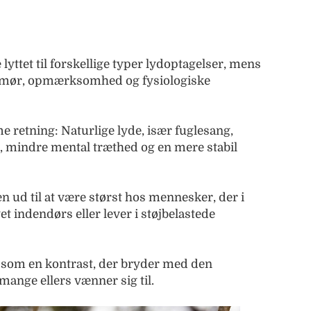
e lyttet til forskellige typer lydoptagelser, mens
umør, opmærksomhed og fysiologiske
 retning: Naturlige lyde, især fuglesang,
, mindre mental træthed og en mere stabil
en ud til at være størst hos mennesker, der i
t indendørs eller lever i støjbelastede
 som en kontrast, der bryder med den
ange ellers vænner sig til.