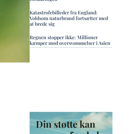
Katastrofebilleder fra England:
Voldsom naturbrand fortsætter med
at brede sig
Regnen stopper ikke: Millioner
kæmper mod oversvømmelser i Asien