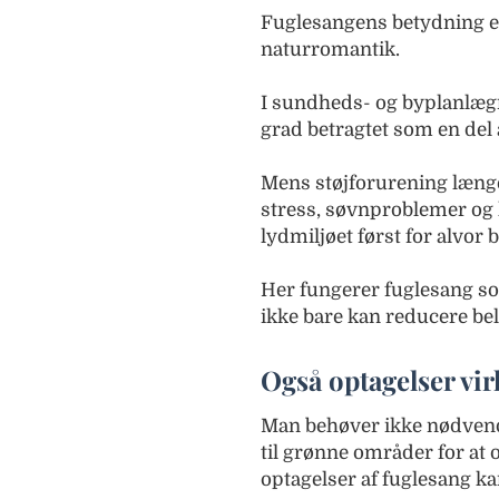
Fuglesangens betydning er
naturromantik.
I sundheds- og byplanlægn
grad betragtet som en del 
Mens støjforurening længe
stress, søvnproblemer og 
lydmiljøet først for alvo
Her fungerer fuglesang s
ikke bare kan reducere bel
Også optagelser vir
Man behøver ikke nødvendi
til grønne områder for at o
optagelser af fuglesang ka