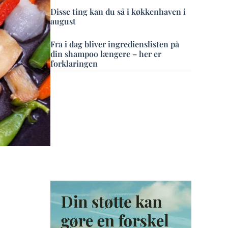
Disse ting kan du så i køkkenhaven i
august
Fra i dag bliver ingredienslisten på
din shampoo længere – her er
forklaringen