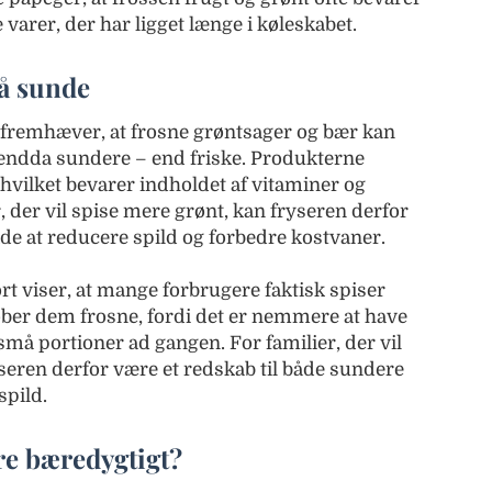
varer, der har ligget længe i køleskabet.
så sunde
fremhæver, at frosne grøntsager og bær kan
r endda sundere – end friske. Produkterne
, hvilket bevarer indholdet af vitaminer og
, der vil spise mere grønt, kan fryseren derfor
både at reducere spild og forbedre kostvaner.
 viser, at mange forbrugere faktisk spiser
øber dem frosne, fordi det er nemmere at have
små portioner ad gangen. For familier, der vil
seren derfor være et redskab til både sundere
pild.
e bæredygtigt?