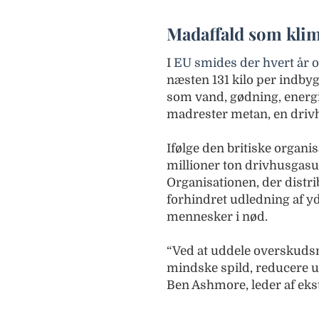
Madaffald som kli
I
EU smides der hvert år 
næsten 131 kilo per indbyg
som vand, gødning, energi 
madrester metan, en drivh
Ifølge den britiske organi
millioner ton drivhusgasud
Organisationen, der distri
forhindret udledning af yd
mennesker i nød.
“Ved at uddele overskuds
mindske spild, reducere u
Ben Ashmore, leder af eks