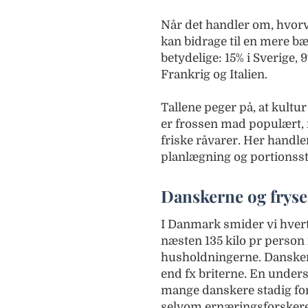
Når det handler om, hvorvi
kan bidrage til en mere bæ
betydelige: 15% i Sverige, 
Frankrig og Italien.
Tallene peger på, at kultur
er frossen mad populært, 
friske råvarer. Her handl
planlægning og portionsst
Danskerne og frys
I Danmark smider vi hvert
næsten 135 kilo pr person i
husholdningerne. Dansker
end fx briterne. En unders
mange danskere stadig for
selvom ernæringsforskere 