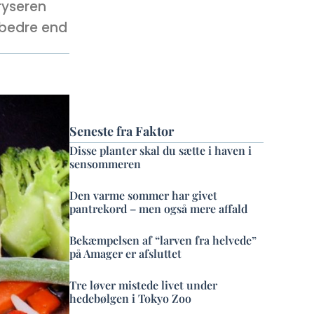
ryseren
 bedre end
Seneste fra Faktor
Disse planter skal du sætte i haven i
sensommeren
Den varme sommer har givet
pantrekord – men også mere affald
Bekæmpelsen af “larven fra helvede”
på Amager er afsluttet
Tre løver mistede livet under
hedebølgen i Tokyo Zoo