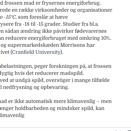
d frossen mad er frysernes energiforbrug.
rede en række virksomheder og organisationer
o -15°C
, som foreslår at hæve
ere fra -18 til -15 grader. Studier fra bl.a.
 en sådan ændring ikke påvirker fødevarernes
kan reducere energiforbruget med omkring 10%.
k og supermarkedskæden Morrisons har
ivet (
Cranfield University
).
abelastningen, peger forskningen på, at frossen
gtig hvis det reducerer madspild.
ed at undgå spild, overstiger i mange tilfælde
il nedfrysning og opbevaring.
ad er ikke automatisk mere klimavenlig – men
orlænger holdbarheden og mindsker spild, kan
klimavenlig