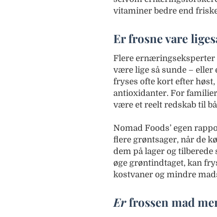
vitaminer bedre end friske 
Er frosne vare lige
Flere ernæringseksperter 
være lige så sunde – elle
fryses ofte kort efter høst
antioxidanter. For familier
være et reelt redskab til 
Nomad Foods’ egen rapport
flere grøntsager, når de k
dem på lager og tilberede 
øge grøntindtaget, kan fry
kostvaner og mindre mads
Er
frossen mad mer