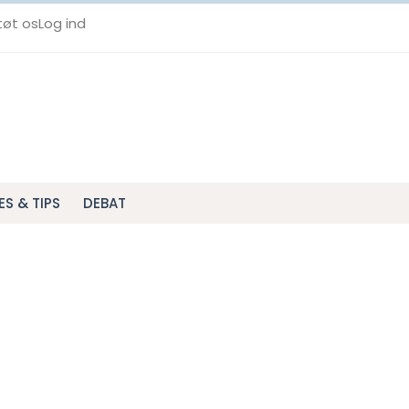
tøt os
Log ind
ES & TIPS
DEBAT