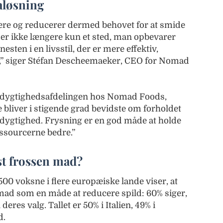
aløsning
re og reducerer dermed behovet for at smide
 er ikke længere kun et sted, man opbevarer
esten i en livsstil, der er mere effektiv,
,” siger Stéfan Descheemaeker, CEO for Nomad
redygtighedsafdelingen hos Nomad Foods,
bliver i stigende grad bevidste om forholdet
ygtighed. Frysning er en god måde at holde
ssourcerne bedre.”
t frossen mad?
500 voksne i flere europæiske lande viser, at
 mad som en måde at reducere spild: 60% siger,
 deres valg. Tallet er 50% i Italien, 49% i
d.