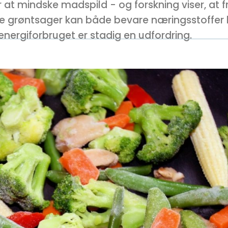
at mindske madspild - og forskning viser, at f
sne grøntsager kan både bevare næringsstoffer
n energiforbruget er stadig en udfordring.