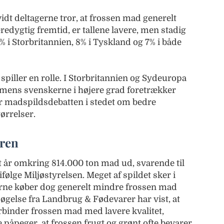
dt deltagerne tror, at frossen mad generelt
redygtig fremtid, er tallene lavere, men stadig
9% i Storbritannien, 8% i Tyskland og 7% i både
 spiller en rolle. I Storbritannien og Sydeuropa
mens svenskerne i højere grad foretrækker
er madspildsdebatten i stedet om bedre
ørrelser.
eren
 år omkring 814.000 ton mad ud, svarende til
følge Miljøstyrelsen. Meget af spildet sker i
ne køber dog generelt mindre frossen mad
øgelse fra Landbrug & Fødevarer har vist, at
binder frossen mad med lavere kvalitet,
påpeger, at frossen frugt og grønt ofte bevarer