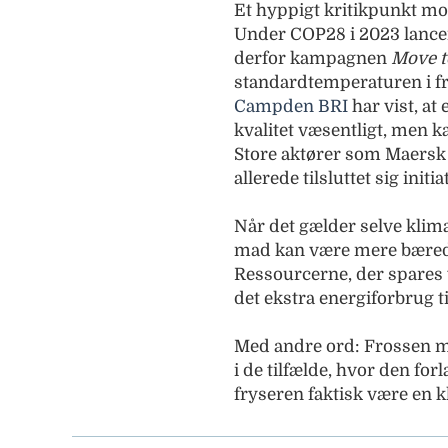
Et hyppigt kritikpunkt mo
Under COP28 i 2023 lance
derfor kampagnen
Move t
standardtemperaturen i frys
Campden BRI
har vist, at
kvalitet væsentligt, men 
Store aktører som Maers
allerede tilsluttet sig initiat
Når det gælder selve klim
mad kan være mere bæredy
Ressourcerne, der spares v
det ekstra energiforbrug t
Med andre ord: Frossen m
i de tilfælde, hvor den f
fryseren faktisk være en 