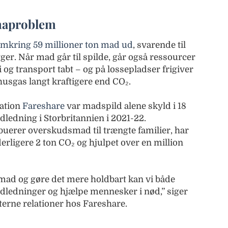
maproblem
omkring 59 millioner ton mad ud
, svarende til
ger. Når mad går til spilde, går også ressourcer
og transport tabt – og på lossepladser frigiver
usgas langt kraftigere end CO₂.
sation
Fareshare
var madspild alene skyld i 18
ledning i Storbritannien i 2021-22.
buerer overskudsmad til trængte familier, har
erligere 2 ton CO₂ og hjulpet over en million
mad og gøre det mere holdbart kan vi både
dledninger og hjælpe mennesker i nød,” siger
terne relationer hos Fareshare.