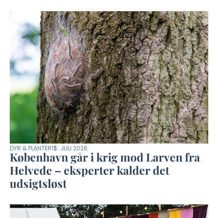
DYR & PLANTER
15. JULI 2026
København går i krig mod Larven fra
Helvede – eksperter kalder det
udsigtsløst