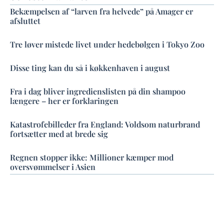
Bekæmpelsen af “larven fra helvede” på Amager er
afsluttet
Tre løver mistede livet under hedebølgen i Tokyo Zoo
Disse ting kan du så i køkkenhaven i august
Fra i dag bliver ingredienslisten på din shampoo
længere – her er forklaringen
Katastrofebilleder fra England: Voldsom naturbrand
fortsætter med at brede sig
Regnen stopper ikke: Millioner kæmper mod
oversvømmelser i Asien