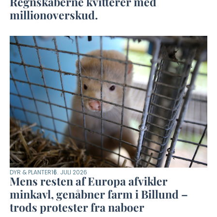
Regnskaberne kvitterer med
millionoverskud.
DYR & PLANTER
16. JULI 2026
Mens resten af Europa afvikler
minkavl, genåbner farm i Billund –
trods protester fra naboer