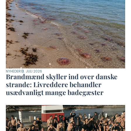
NYHEDER
13. JULI 2026
Brandmænd skyller ind over danske
strande: Livreddere behandler
usædvanligt mange badegæster