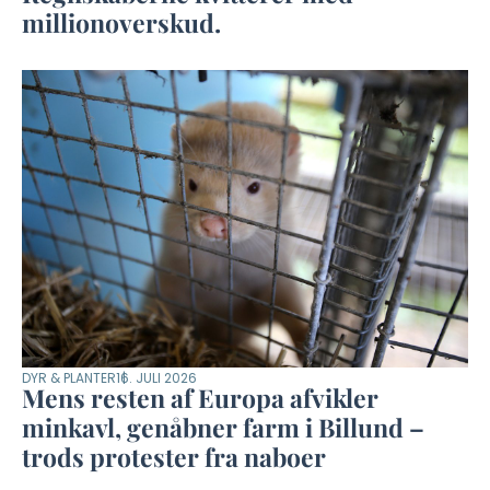
millionoverskud.
DYR & PLANTER
16. JULI 2026
Mens resten af Europa afvikler
minkavl, genåbner farm i Billund –
trods protester fra naboer