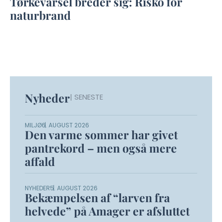
Tørkevarsel breder sig: Risko for
naturbrand
Nyheder
| SENESTE
MILJØ
6. AUGUST 2026
Den varme sommer har givet
pantrekord – men også mere
affald
NYHEDER
5. AUGUST 2026
Bekæmpelsen af “larven fra
helvede” på Amager er afsluttet