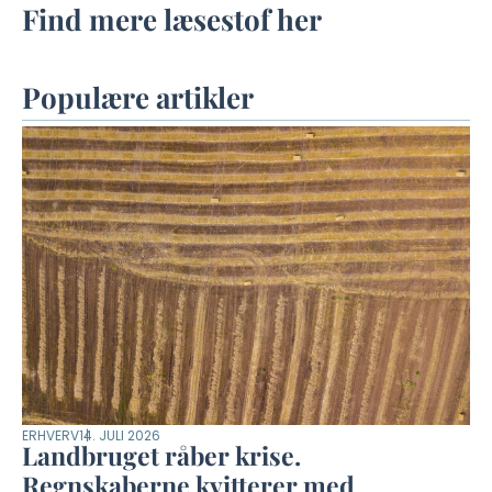
Find mere læsestof her
Populære artikler
ERHVERV
14. JULI 2026
Landbruget råber krise.
Regnskaberne kvitterer med