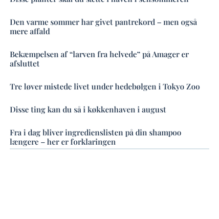
Den varme sommer har givet pantrekord – men også
mere affald
Bekæmpelsen af “larven fra helvede” på Amager er
afsluttet
Tre løver mistede livet under hedebølgen i Tokyo Zoo
Disse ting kan du så i køkkenhaven i august
Fra i dag bliver ingredienslisten på din shampoo
længere – her er forklaringen