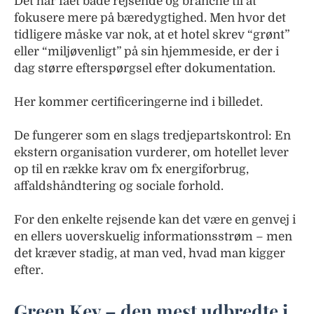
Det har fået både rejsende og branche til at
fokusere mere på bæredygtighed. Men hvor det
tidligere måske var nok, at et hotel skrev “grønt”
eller “miljøvenligt” på sin hjemmeside, er der i
dag større efterspørgsel efter dokumentation.
Her kommer certificeringerne ind i billedet.
De fungerer som en slags tredjepartskontrol: En
ekstern organisation vurderer, om hotellet lever
op til en række krav om fx energiforbrug,
affaldshåndtering og sociale forhold.
For den enkelte rejsende kan det være en genvej i
en ellers uoverskuelig informationsstrøm – men
det kræver stadig, at man ved, hvad man kigger
efter.
Green Key – den mest udbredte i