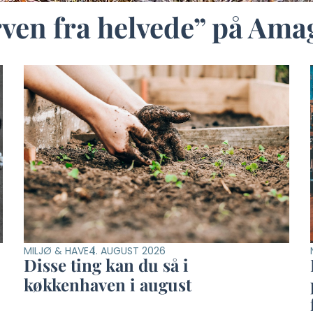
en fra helvede” på Amage
MILJØ & HAVE
4. AUGUST 2026
Disse ting kan du så i
køkkenhaven i august