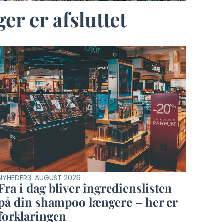
r er afsluttet
NYHEDER
3. AUGUST 2026
Fra i dag bliver ingredienslisten
på din shampoo længere – her er
forklaringen