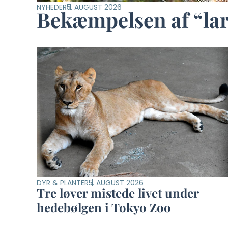
NYHEDER
5. AUGUST 2026
Bekæmpelsen af “larv
DYR & PLANTER
5. AUGUST 2026
Tre løver mistede livet under
hedebølgen i Tokyo Zoo