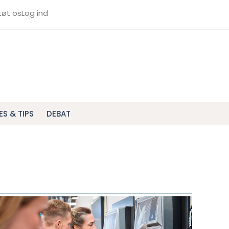
tøt os
Log ind
ES & TIPS
DEBAT