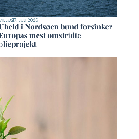
MILJØ
27. JULI 2026
Uheld i Nordsøen bund forsinker
Europas mest omstridte
olieprojekt