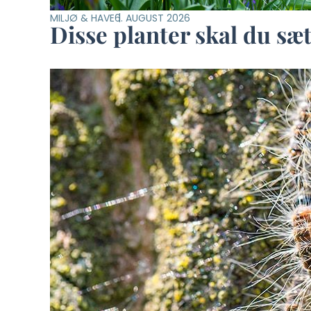
MILJØ & HAVE
6. AUGUST 2026
Disse planter skal du sæ