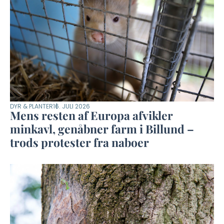
DYR & PLANTER
16. JULI 2026
Mens resten af Europa afvikler
minkavl, genåbner farm i Billund –
trods protester fra naboer