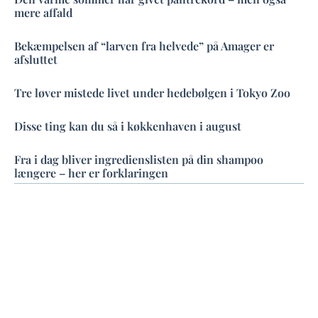
mere affald
Bekæmpelsen af “larven fra helvede” på Amager er
afsluttet
Tre løver mistede livet under hedebølgen i Tokyo Zoo
Disse ting kan du så i køkkenhaven i august
Fra i dag bliver ingredienslisten på din shampoo
længere – her er forklaringen