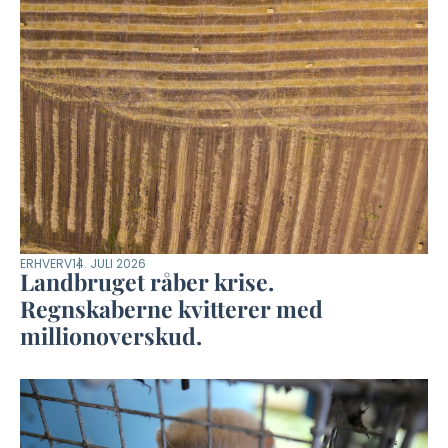
ERHVERV
14. JULI 2026
Landbruget råber krise.
Regnskaberne kvitterer med
millionoverskud.