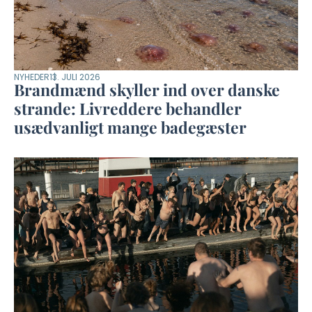
NYHEDER
13. JULI 2026
Brandmænd skyller ind over danske
strande: Livreddere behandler
usædvanligt mange badegæster