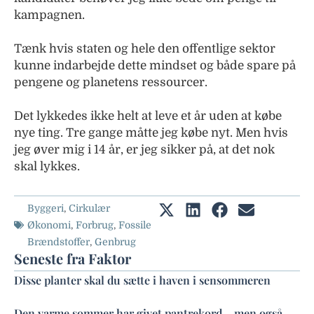
kampagnen.
Tænk hvis staten og hele den offentlige sektor
kunne indarbejde dette mindset og både spare på
pengene og planetens ressourcer.
Det lykkedes ikke helt at leve et år uden at købe
nye ting. Tre gange måtte jeg købe nyt. Men hvis
jeg øver mig i 14 år, er jeg sikker på, at det nok
skal lykkes.
Byggeri
,
Cirkulær
Økonomi
,
Forbrug
,
Fossile
Brændstoffer
,
Genbrug
Seneste fra Faktor
Disse planter skal du sætte i haven i sensommeren
Den varme sommer har givet pantrekord – men også