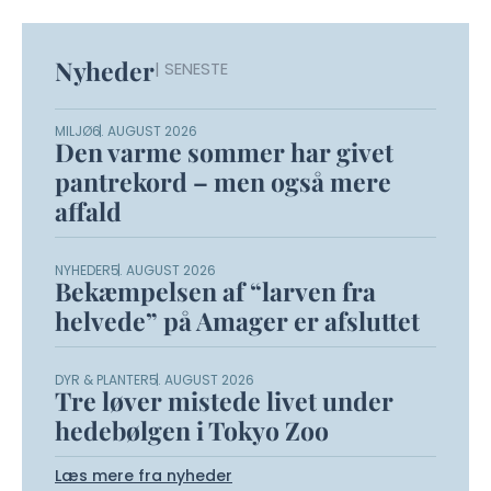
Nyheder
| SENESTE
MILJØ
6. AUGUST 2026
Den varme sommer har givet
pantrekord – men også mere
affald
NYHEDER
5. AUGUST 2026
Bekæmpelsen af “larven fra
helvede” på Amager er afsluttet
DYR & PLANTER
5. AUGUST 2026
Tre løver mistede livet under
hedebølgen i Tokyo Zoo
Læs mere fra nyheder