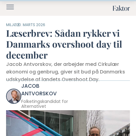
MILJØ
20. MARTS 2026
Læserbrev: Sådan rykker vi
Danmarks overshoot day til
december
Jacob Antvorskov, der arbejder med Cirkulær
økonomi og genbrug, giver sit bud på Danmarks
udskydelse af landets Overshoot Day.
JACOB
ANTVORSKOV
Folketingskandidat for
Alternativet