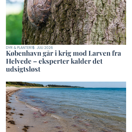
DYR & PLANTER
15. JULI 2026
København går i krig mod Larven fra
Helvede – eksperter kalder det
udsigtsløst