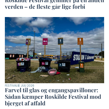
verden – de fleste går lige forbi
FESTIVAL
9. JULI 2026
Farvel til glas og engangspavilloner:
Sådan kæmper Roskilde Festival mod
bjerget af affald