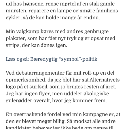
ud hos hønsene, rense mørtel af en stak gamle
mursten, reparere en lampe og smøre familiens
cykler, så de kan holde mange år endnu.
Min valgkamp køres med andres genbrugte
plakater, som har fået nyt tryk og er opsat med
strips, der kan åbnes igen.
Læs også: Bæredygtig “symbol”-politik
Ved debatarrangementer får mit roll-up en del
opmærksomhed, da jeg blot har sat Alternativets
logo på et surfsejl, som jo bruges resten af året.
Jeg har ingen flyer, men uddeler økologiske
gulerødder overalt, hvor jeg kommer frem.
En overraskende fordel ved min kampagne er, at
den er blevet meget billig. Så modsat alle andre
kandidater behøver jeg ikke bede om penge til