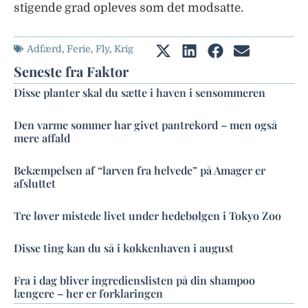
stigende grad opleves som det modsatte.
Adfærd
,
Ferie
,
Fly
,
Krig
Seneste fra Faktor
Disse planter skal du sætte i haven i sensommeren
Den varme sommer har givet pantrekord – men også
mere affald
Bekæmpelsen af “larven fra helvede” på Amager er
afsluttet
Tre løver mistede livet under hedebølgen i Tokyo Zoo
Disse ting kan du så i køkkenhaven i august
Fra i dag bliver ingredienslisten på din shampoo
længere – her er forklaringen