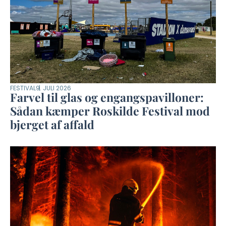
FESTIVAL
9. JULI 2026
Farvel til glas og engangspavilloner:
Sådan kæmper Roskilde Festival mod
bjerget af affald