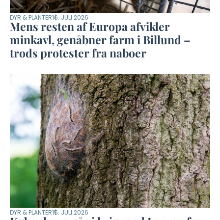
DYR & PLANTER
16. JULI 2026
Mens resten af Europa afvikler
minkavl, genåbner farm i Billund –
trods protester fra naboer
DYR & PLANTER
15. JULI 2026