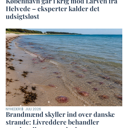
København går i krig mod Larven fra
Helvede – eksperter kalder det
udsigtsløst
NYHEDER
13. JULI 2026
Brandmænd skyller ind over danske
strande: Livreddere behandler