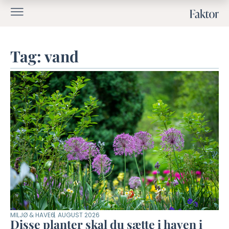
Tag: vand
MILJØ & HAVE
6. AUGUST 2026
Disse planter skal du sætte i haven i