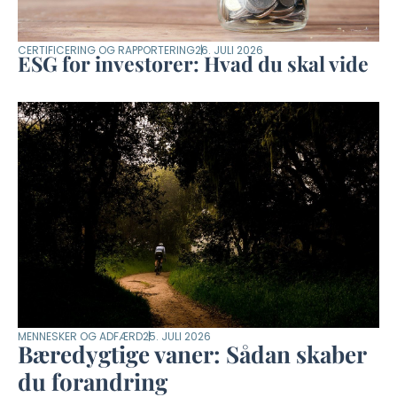
CERTIFICERING OG RAPPORTERING
26. JULI 2026
ESG for investorer: Hvad du skal vide
MENNESKER OG ADFÆRD
25. JULI 2026
Bæredygtige vaner: Sådan skaber
du forandring