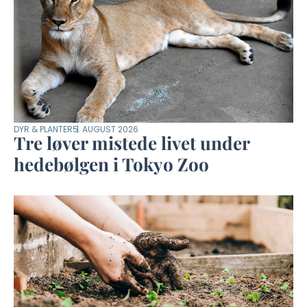
DYR & PLANTER
5. AUGUST 2026
Tre løver mistede livet under
hedebølgen i Tokyo Zoo