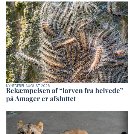
NYHEDER
5. AUGUST 2026
Bekæmpelsen af “larven fra helvede”
på Amager er afsluttet