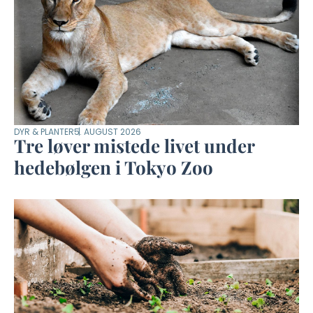
DYR & PLANTER
5. AUGUST 2026
Tre løver mistede livet under
hedebølgen i Tokyo Zoo