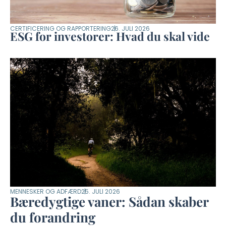
CERTIFICERING OG RAPPORTERING
26. JULI 2026
ESG for investorer: Hvad du skal vide
MENNESKER OG ADFÆRD
25. JULI 2026
Bæredygtige vaner: Sådan skaber
du forandring