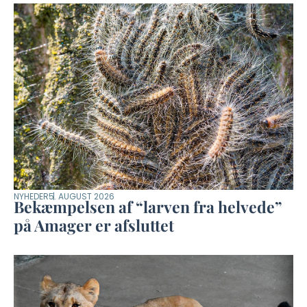
NYHEDER
5. AUGUST 2026
Bekæmpelsen af “larven fra helvede”
på Amager er afsluttet