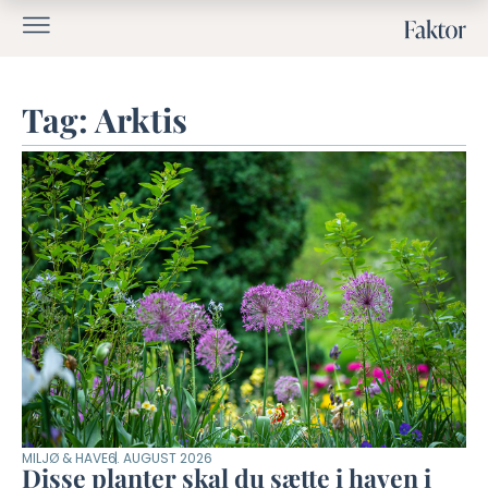
Tag: Arktis
MILJØ & HAVE
6. AUGUST 2026
Disse planter skal du sætte i haven i