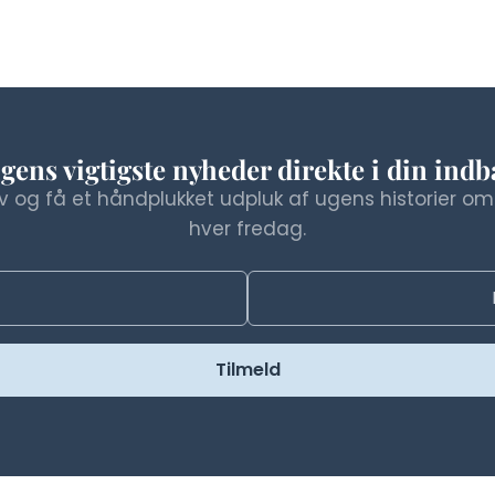
gens vigtigste nyheder direkte i din ind
 og få et håndplukket udpluk af ugens historier om 
hver fredag.