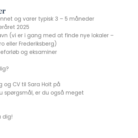
er
ønnet og varer typisk 3 – 5 måneder
teråret 2025
vn (vi er i gang med at finde nye lokaler –
o eller Frederiksberg)
tudieforløb og eksaminer
dig?
 og CV til Sara Holt på
du spørgsmål, er du også meget
a dig!