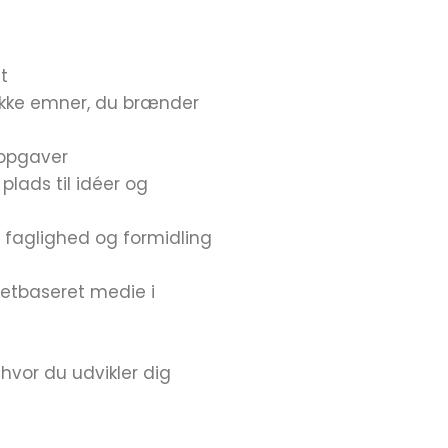
t
ække emner, du brænder
g opgaver
lads til idéer og
or faglighed og formidling
netbaseret medie i
 hvor du udvikler dig