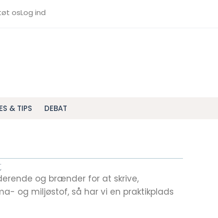
tøt os
Log ind
ES & TIPS
DEBAT
t
erende og brænder for at skrive,
a- og miljøstof, så har vi en praktikplads