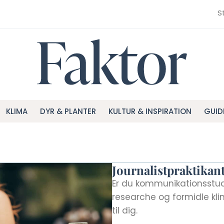
S
KLIMA
DYR & PLANTER
KULTUR & INSPIRATION
GUID
Journalistpraktikan
Er du kommunikationsstud
researche og formidle klim
til dig.