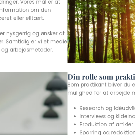
dringer. Vores mål er at
information om den
ret eller elitært.
 er nysgerrig og ønsker at
ør. Samtidig er vi et medie
r og arbejdsmetoder.
Din rolle som prakt
Som praktikant bliver du e
mulighed for at arbejde 
Research og idéudvik
Interviews og kildei
Produktion af artikler
Sparring og redaktio