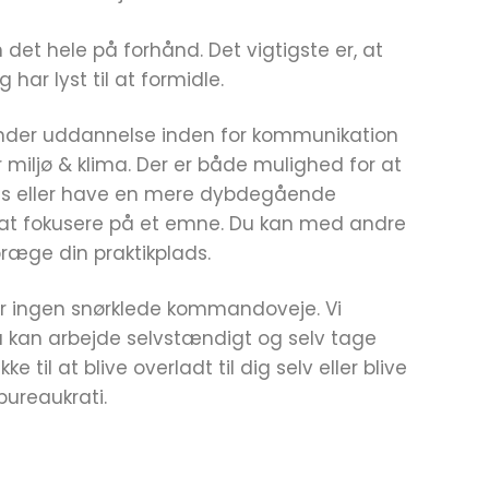
n det hele på forhånd. Det vigtigste er, at
 har lyst til at formidle.
er under uddannelse inden for kommunikation
 miljø & klima. Der er både mulighed for at
us eller have en mere dybdegående
er at fokusere på et emne. Du kan med andre
præge din praktikplads.
r er ingen snørklede kommandoveje. Vi
du kan arbejde selvstændigt og selv tage
e til at blive overladt til dig selv eller blive
bureaukrati.