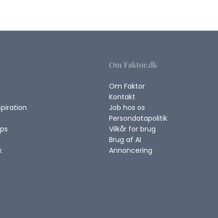
Om Faktor.dk
Om Faktor
Kontakt
spiration
Job hos os
Persondatapolitik
ips
Vilkår for brug
Brug af AI
k
Annoncering