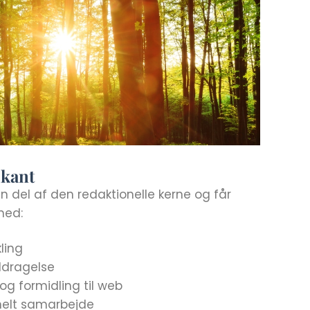
ikant
n del af den redaktionelle kerne og får
med:
ling
nddragelse
 og formidling til web
nelt samarbejde