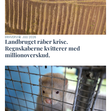
ERHVERV
14. JULI 2026
Landbruget råber krise.
Regnskaberne kvitterer med
millionoverskud.