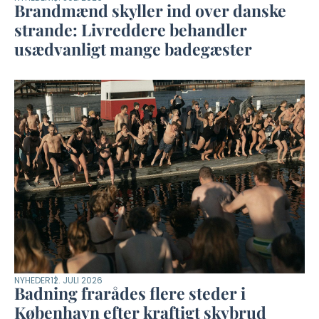
Brandmænd skyller ind over danske
strande: Livreddere behandler
usædvanligt mange badegæster
NYHEDER
12. JULI 2026
Badning frarådes flere steder i
København efter kraftigt skybrud