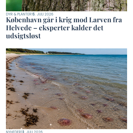
DYR & PLANTER
15. JULI 2026
København går i krig mod Larven fra
Helvede – eksperter kalder det
udsigtsløst
NYHEDER
13. JULI 2026