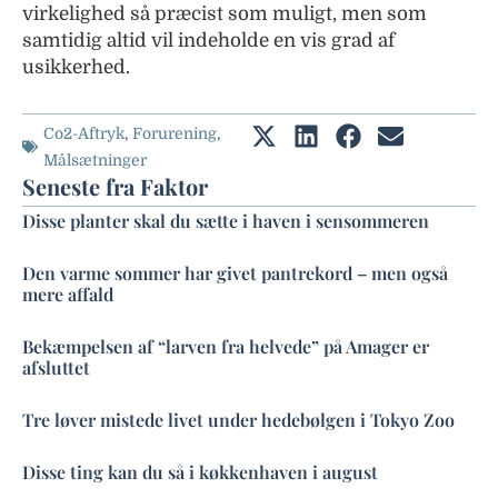
virkelighed så præcist som muligt, men som
samtidig altid vil indeholde en vis grad af
usikkerhed.
Co2-Aftryk
,
Forurening
,
Målsætninger
Seneste fra Faktor
Disse planter skal du sætte i haven i sensommeren
Den varme sommer har givet pantrekord – men også
mere affald
Bekæmpelsen af “larven fra helvede” på Amager er
afsluttet
Tre løver mistede livet under hedebølgen i Tokyo Zoo
Disse ting kan du så i køkkenhaven i august